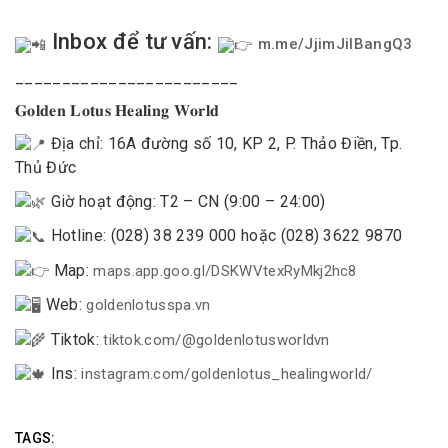
Inbox để tư vấn:
m.me/JjimJilBangQ3
________________________
𝐆𝐨𝐥𝐝𝐞𝐧 𝐋𝐨𝐭𝐮𝐬 𝐇𝐞𝐚𝐥𝐢𝐧𝐠 𝐖𝐨𝐫𝐥𝐝
Địa chỉ: 16A đường số 10, KP 2, P. Thảo Điền, Tp.
Thủ Đức
Giờ hoạt động: T2 – CN (9:00 – 24:00)
Hotline: (028) 38 239 000 hoặc (028) 3622 9870
Map:
maps.app.goo.gl/DSKWVtexRyMkj2hc8
Web:
goldenlotusspa.vn
Tiktok:
tiktok.com/@goldenlotusworldvn
Ins:
instagram.com/goldenlotus_healingworld/
TAGS: