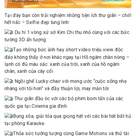
Tại đây bạn còn trải nghiệm những tiện ích thư giãn – chill
hết nấc – Selfie đẹp lung linh:
Du hí 1 vòng xứ sở Kim Chi thu nhỏ cùng với các bức
tường 3D ấn tượng.
Tạo những bức ảnh hay short video triệu view độc
đáo không thấy ở nơi khác ngay tại Hồ ngâm chân nóng –
lạnh có đủ màu sắc: xanh của trời, xanh của hồ ngâm
chân, xanh của cây cối
Ngồi ghế Lucky-chair với mong ước “cuộc sống nhẹ
nhàng với tôi hơn” và đầy thuận lợi, may mắn tới.
Thư giãn đầu óc với các bộ phim bom tấn của các
quốc gia tại Cinema gia đình.
Bung xõa, giải tỏa qua giọng hát với các bài hát bất hủ
tại phòng Karaoke.
Thỏa sức tưởng tượng cùng Game Motions và thử tài