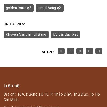
golden lotus q2
jjim jil bang q2
CATEGORIES:
Khuyến Mãi Jjim Jil Bang
Ưu đãi đặc biệt
SHARE:
Liên hệ
Địa chỉ: 16A, Đường số 10, P. Thảo Điền, Thủ Đức, Tp Hồ
Chí Minh