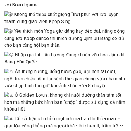
với Board game.
Không thể thiếu chất giọng “trời phú” với lớp luyện
thanh cùng giáo viên Kpop Sing.
Yêu thích môn Yoga giữ dáng hay dẻo dai, năng động
cùng lớp Kpop dance thì thiên đường Jjim Jil Bang có đủ
cho bạn cùng hội bạn thân.
Nhập gia thì…tận hưởng đúng chuẩn văn hóa Jjim Jil
Bang Hàn Quốc
Ăn trứng nướng, uống nước gạo, đội nón tai cừu, …
ngồi trên chiếu nệm tại sảnh thư giãn chung vừa nhâm nhi,
vừa chụp hình lưu giữ khoảnh khắc vừa 8 chuyện.
Ở Golden Lotus, không chỉ nuôi dưỡng thân tâm tốt
hơn mà những bức hình bạn “chộp” được sử dụng cả năm
không hết.
Tất cả tiện ích chỉ ở một nơi mà bạn thì thỏa mãn –
giải tỏa căng thẳng mà người khác thì ghen tị, trầm trồ ~