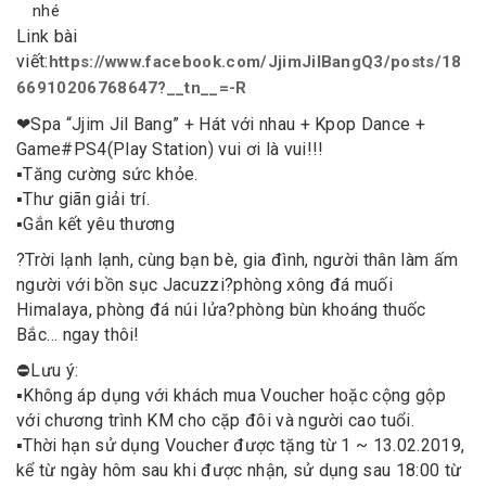
nhé
Link bài
viết:
https://www.facebook.com/JjimJilBangQ3/posts/18
66910206768647?__tn__=-R
❤
Spa “Jjim Jil Bang” + Hát với nhau + Kpop Dance +
Game
#
PS4
(Play Station) vui ơi là vui!!!
▪️
Tăng cường sức khỏe.
▪️
Thư giãn giải trí.
▪️
Gắn kết yêu thương
?
Trời lạnh lạnh, cùng bạn bè, gia đình, người thân làm ấm
người với bồn sục Jacuzzi
?
phòng xông đá muối
Himalaya, phòng đá núi lửa
?
phòng bùn khoáng thuốc
Bắc… ngay thôi!
⛔
Lưu ý:
▪️
Không áp dụng với khách mua Voucher hoặc cộng gộp
với chương trình KM cho cặp đôi và người cao tuổi.
▪️
Thời hạn sử dụng Voucher được tặng từ 1 ~ 13.02.2019,
kể từ ngày hôm sau khi được nhận, sử dụng sau 18:00 từ