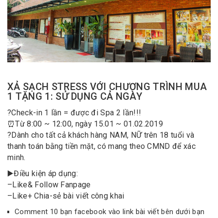
XẢ SẠCH STRESS VỚI CHƯƠNG TRÌNH MUA
1 TẶNG 1: SỬ DỤNG CẢ NGÀY
?
Check-in 1 lần = được đi Spa 2 lần!!!
⏰
Từ 8:00 ~ 12:00, ngày 15.01 ~ 01.02.2019
?
Dành cho tất cả khách hàng NAM, NỮ trên 18 tuổi và
thanh toán bằng tiền mặt, có mang theo CMND để xác
minh.
▶️
Điều kiện áp dụng:
–
Like
& Follow Fanpage
–
Like
+ Chia-sẻ bài viết công khai
Comment 10 bạn facebook vào link bài viết bên dưới bạn