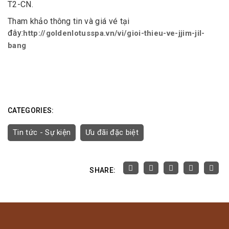
T2-CN.
Tham khảo thông tin và giá vé tại
đây:
http://goldenlotusspa.vn/vi/gioi-thieu-ve-jjim-jil-
bang
CATEGORIES:
Tin tức - Sự kiện
Ưu đãi đặc biệt
SHARE: