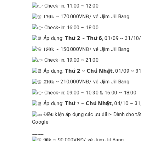
Check-in: 11:00 ~ 12:00
𝟏𝟕𝟎𝐤 ~ 170.000VNĐ
/ vé Jjim Jil Bang
Check-in: 16:00 ~ 18:00
Áp dụng: 𝗧𝗵𝘂̛́ 𝟮 ~ 𝗧𝗵𝘂̛́ 𝟲, 01/09 ~ 31/1
𝟏𝟓𝟎𝐤 ~ 150.000VNĐ
/ vé Jjim Jil Bang
Check-in: 19:00 ~ 21:00
Áp dụng: 𝗧𝗵𝘂̛́ 𝟮 ~ 𝗖𝗵𝘂̉ 𝗡𝗵𝗮̣̂𝘁, 01/09 
𝟐𝟏𝟎𝐤 ~ 210.000VNĐ
/ vé Jjim Jil Bang
Check-in: 09:00 ~ 10:30 & 16:00 ~ 18:00
Áp dụng: 𝗧𝗵𝘂̛́ 𝟕 ~ 𝗖𝗵𝘂̉ 𝗡𝗵𝗮̣̂𝘁, 04/10 
Điều kiện áp dụng các ưu đãi:- Dành cho tâ
Google
____
𝟗𝟎𝐤 ~ 90.000VNĐ
/ vé Jjim Jil Bang