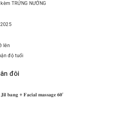
ng kèm TRỨNG NƯỚNG
0/2025
ở lên
ận độ tuổi
hân đôi
 𝐛𝐚𝐧𝐠 + 𝐅𝐚𝐜𝐢𝐚𝐥 𝐦𝐚𝐬𝐬𝐚𝐠𝐞 𝟔𝟎’