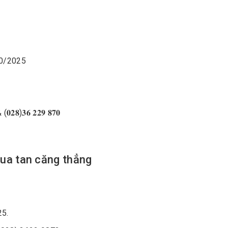
6/10/2025
𝟖)𝟑𝟔 𝟐𝟐𝟗 𝟖𝟕𝟎
, xua tan căng thẳng
)
25.