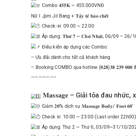
Combo
𝟒𝟓𝟓𝐊 ~ 455.000VNĐ
Nữ I Jjim Jil Bang + 𝐓𝐚̂̉𝐲 𝐭𝐞̂́ 𝐛𝐚̀𝐨 𝐜𝐡𝐞̂́𝐭
Check-in: 09:00 ~ 22:00
Áp dụng: 𝐓𝐡𝐮̛́ 𝟕 ~ 𝐂𝐡𝐮̉ 𝐍𝐡𝐚̣̂𝐭, 06/09 – 2
Điều kiện áp dụng các Combo:
– Ưu đãi dành cho tất cả khách hàng
– Booking COMBO qua hotline (𝟎𝟐𝟖)𝟑𝟖 𝟐𝟑𝟗 𝟎𝟎𝟎 & (𝟎
——————–
𝐌𝐚𝐬𝐬𝐚𝐠𝐞 – Giải tỏa đau nhức
Giảm 𝟐𝟎% dịch vụ 𝐌𝐚𝐬𝐬𝐚𝐠𝐞 𝐁𝐨𝐝𝐲/ 𝐅𝐨𝐨𝐭 𝟔𝟎’
Check in: 10:00 ~ 23:00 (Last order 22h00
Áp dụng: Thứ 2 ~ Thứ 6, 03/09~31/10/20