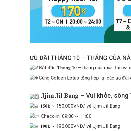
ƯU ĐÃI THÁNG 10 – THÁNG CỦA NÀ
Bắt đầu 𝐓𝐡𝐚́𝐧𝐠 𝟏𝟎 – tháng của mùa Thu v
Cùng Golden Lotus tổng hợp lại các ưu đãi 
𝐉𝐣𝐢𝐦 𝐉𝐢𝐥 𝐁𝐚𝐧𝐠 – Vui khỏe, sốn
𝟏𝟓𝟎𝐤 ~ 150.000VNĐ
/ vé Jjim Jil Bang
Check-in: 09:00 ~ 11:00
𝟏𝟗𝟎𝐤 ~ 190.000VNĐ
/ vé Jjim Jil Bang