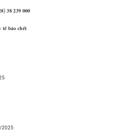
 𝟑𝟖 𝟐𝟑𝟗 𝟎𝟎𝟎
̂́ 𝐛𝐚̀𝐨 𝐜𝐡𝐞̂́𝐭
025
/10/2025