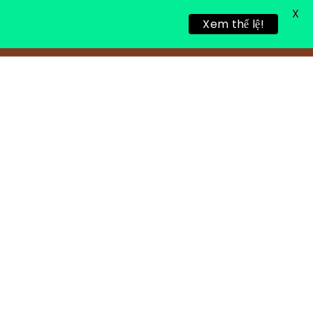
X
Xem thể lệ!
TIN TỨC
TUYỂN DỤNG
LIÊN HỆ