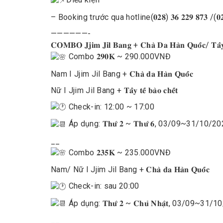
– Booking trước qua hotline(𝟎𝟐𝟖) 𝟑𝟔 𝟐𝟐𝟗 𝟖𝟕𝟑 /(𝟎𝟐𝟖)
——————-
𝐂𝐎𝐌𝐁𝐎 𝐉𝐣𝐢𝐦 𝐉𝐢𝐥 𝐁𝐚𝐧𝐠 + 𝐂𝐡𝐚̀ 𝐃𝐚 𝐇𝐚̀𝐧 𝐐𝐮𝐨̂́𝐜/ 𝐓𝐚̂̉𝐲 𝐭𝐞
Combo
𝟐𝟗𝟎𝐊 ~ 290.000VNĐ
Nam I Jjim Jil Bang + 𝐂𝐡𝐚̀ 𝐝𝐚 𝐇𝐚̀𝐧 𝐐𝐮𝐨̂́𝐜
Nữ I Jjim Jil Bang + 𝐓𝐚̂̉𝐲 𝐭𝐞̂́ 𝐛𝐚̀𝐨 𝐜𝐡𝐞̂́𝐭
Check-in: 12:00 ~ 17:00
Áp dụng: 𝐓𝐡𝐮̛́ 𝟐 ~ 𝐓𝐡𝐮̛́ 𝟔, 03/09~31/10/2
__
Combo
𝟐𝟑𝟓𝐊 ~ 235.000VNĐ
Nam/ Nữ I Jjim Jil Bang + 𝐂𝐡𝐚̀ 𝐝𝐚 𝐇𝐚̀𝐧 𝐐𝐮𝐨̂́𝐜
Check-in: sau 20:00
Áp dụng: 𝐓𝐡𝐮̛́ 𝟐 ~ 𝐂𝐡𝐮̉ 𝐍𝐡𝐚̣̂𝐭, 03/09~31
__