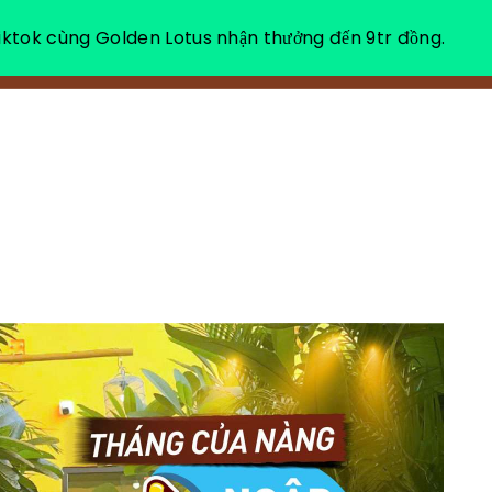
ktok cùng Golden Lotus nhận thưởng đến 9tr đồng.
VỀ CHÚNG TÔI
NGHỈ DƯỠNG THƯ GIÃN