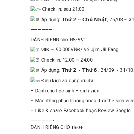
Check-in: sau 21:00
Áp dụng: 𝗧𝗵𝘂̛́ 𝟮 ~ 𝗖𝗵𝘂̉ 𝗡𝗵𝗮̣̂𝘁, 26/08 
——————-
DÀNH RIÊNG cho 𝐇𝐒-𝐒𝐕:
𝟗𝟎𝐊 ~ 90.000VNĐ
/ vé Jjim Jil Bang
Check-in: 12:00 ~ 24:00
Áp dụng: 𝗧𝗵𝘂̛́ 𝟮 ~ 𝗧𝗵𝘂̛́ 𝟲 , 24/09 ~ 31/
Điều kiện áp dụng ưu đãi:
– Dành cho học sinh – sinh viên
– Mặc đồng phục trường hoặc đưa thẻ sinh viên
– Like & share Facebook hoặc Review Google
——————-
DÀNH RIÊNG CHO 𝐔𝟔𝟎+