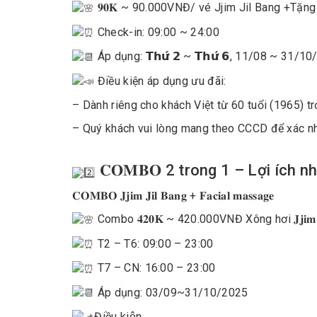
𝟗𝟎𝐊 ~ 90.000VNĐ
/ vé Jjim Jil Bang +Tặ
Check-in: 09:00 ~ 24:00
Áp dụng: 𝗧𝗵𝘂̛́ 𝟮 ~ 𝗧𝗵𝘂̛́ 𝟲, 11/08 ~ 31/1
Điều kiện áp dụng ưu đãi:
– Dành riêng cho khách Việt từ 60 tuổi (1965) tr
– Quý khách vui lòng mang theo CCCD để xác nh
𝐂𝐎𝐌𝐁𝐎 2 trong 1 – Lợi ích n
𝐂𝐎𝐌𝐁𝐎 𝐉𝐣𝐢𝐦 𝐉𝐢𝐥 𝐁𝐚𝐧𝐠 + 𝐅𝐚𝐜𝐢𝐚𝐥 𝐦𝐚𝐬𝐬𝐚𝐠𝐞
Combo
𝟒𝟐𝟎𝐊 ~ 420.000VNĐ
Xông hơi 𝐉𝐣𝐢𝐦 𝐉𝐢
T2 – T6: 09:00 – 23:00
T7 – CN: 16:00 – 23:00
Áp dụng: 03/09~31/10/2025
Điều kiện