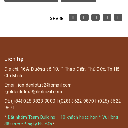
SHARE:
Liên hệ
Địa chỉ: 16A, Đường số 10, P. Thảo Điền, Thủ Đức, Tp Hồ
Chí Minh
Email: igoldenlotus2@gmail.com -
igoldenlotus9@hotmail.com
Đt: (+84) 028 3823 9000 | (028) 3622 9870 | (028) 3622
9871
*
Đặt nhóm Team Building – 10 khách hoặc hơn * Vui lòng
*
đặt trước 5 ngày khi đến