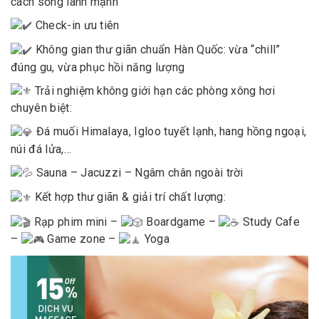
cách sống lành mạnh
Check-in ưu tiên
Không gian thư giãn chuẩn Hàn Quốc: vừa “chill”
đúng gu, vừa phục hồi năng lượng
Trải nghiệm không giới hạn các phòng xông hơi
chuyên biệt:
Đá muối Himalaya, Igloo tuyết lạnh, hang hồng ngoại,
núi đá lửa,…
Sauna – Jacuzzi – Ngâm chân ngoài trời
Kết hợp thư giãn & giải trí chất lượng:
Rạp phim mini –
Boardgame –
Study Cafe
–
Game zone –
Yoga