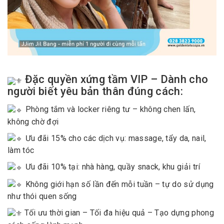
Đặc quyền xứng tầm VIP – Dành cho
người biết yêu bản thân đúng cách:
Phòng tắm và locker riêng tư – không chen lấn,
không chờ đợi
Ưu đãi 15% cho các dịch vụ: massage, tẩy da, nail,
làm tóc
Ưu đãi 10% tại: nhà hàng, quầy snack, khu giải trí
Không giới hạn số lần đến mỗi tuần – tự do sử dụng
như thói quen sống
Tối ưu thời gian – Tối đa hiệu quả – Tạo dựng phong