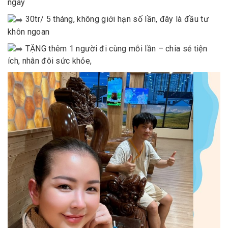
ngày
30tr/ 5 tháng, không giới hạn số lần, đây là đầu tư
khôn ngoan
TẶNG thêm 1 người đi cùng mỗi lần – chia sẻ tiện
ích, nhân đôi sức khỏe,