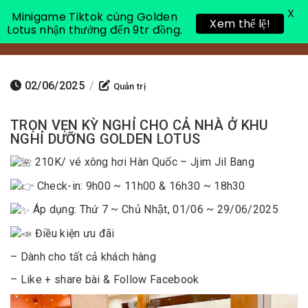
X
Minigame Tiktok cùng Golden
Xem thể lệ!
Lotus nhận thưởng đến 9tr đồng.
Toggle 
02/06/2025
/
Quản trị
TRỌN VẸN KỲ NGHỈ CHO CẢ NHÀ Ở KHU
NGHỈ DƯỠNG GOLDEN LOTUS
210K/ vé xông hơi Hàn Quốc – Jjim Jil Bang
Check-in: 9h00 ~ 11h00 & 16h30 ~ 18h30
Áp dụng: Thứ 7 ~ Chủ Nhật, 01/06 ~ 29/06/2025
Điều kiện ưu đãi
– Dành cho tất cả khách hàng
– Like + share bài & Follow Facebook