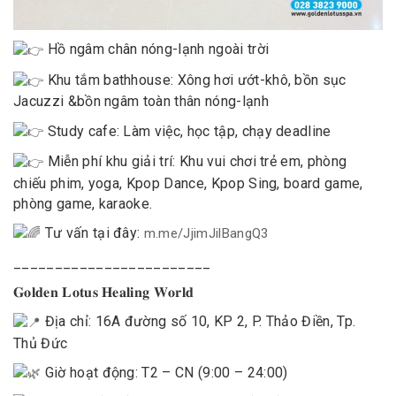
Hồ ngâm chân nóng-lạnh ngoài trời
Khu tắm bathhouse: Xông hơi ướt-khô, bồn sục
Jacuzzi &bồn ngâm toàn thân nóng-lạnh
Study cafe: Làm việc, học tập, chạy deadline
Miễn phí khu giải trí: Khu vui chơi trẻ em, phòng
chiếu phim, yoga, Kpop Dance, Kpop Sing, board game,
phòng game, karaoke.
Tư vấn tại đây:
m.me/JjimJilBangQ3
________________________
𝐆𝐨𝐥𝐝𝐞𝐧 𝐋𝐨𝐭𝐮𝐬 𝐇𝐞𝐚𝐥𝐢𝐧𝐠 𝐖𝐨𝐫𝐥𝐝
Địa chỉ: 16A đường số 10, KP 2, P. Thảo Điền, Tp.
Thủ Đức
Giờ hoạt động: T2 – CN (9:00 – 24:00)