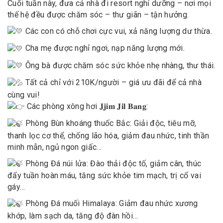
Cuối tuần này, đưa cả nhà đi resort nghỉ dưỡng – nơi mọi
thế hệ đều được chăm sóc – thư giãn – tận hưởng.
Các con có chỗ chơi cực vui, xả năng lượng dư thừa.
Cha mẹ được nghỉ ngơi, nạp năng lượng mới.
Ông bà được chăm sóc sức khỏe nhẹ nhàng, thư thái.
Tất cả chỉ với
210K
/người – giá ưu đãi để cả nhà
cùng vui!
Các phòng xông hơi 𝐉𝐣𝐢𝐦 𝐉𝐢𝐥 𝐁𝐚𝐧𝐠:
Phòng Bùn khoáng thuốc Bắc: Giải độc, tiêu mỡ,
thanh lọc cơ thể, chống lão hóa, giảm đau nhức, tinh thần
minh mẫn, ngủ ngon giấc…
Phòng Đá núi lửa: Đào thải độc tố, giảm cân, thúc
đẩy tuần hoàn máu, tăng sức khỏe tim mạch, trị cổ vai
gáy…
Phòng Đá muối Himalaya: Giảm đau nhức xương
khớp, làm sạch da, tăng độ đàn hồi…