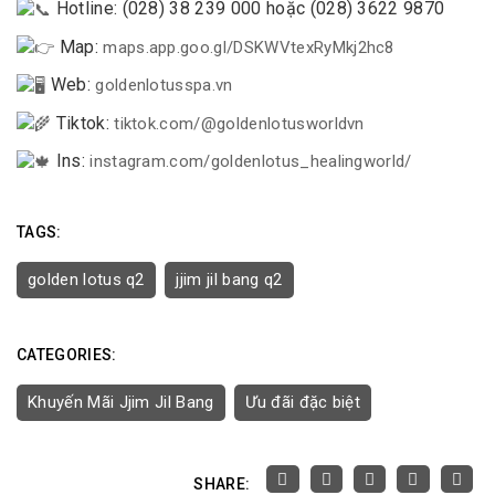
Hotline: (028) 38 239 000 hoặc (028) 3622 9870
Map:
maps.app.goo.gl/DSKWVtexRyMkj2hc8
Web:
goldenlotusspa.vn
Tiktok:
tiktok.com/@goldenlotusworldvn
Ins:
instagram.com/goldenlotus_healingworld/
TAGS:
golden lotus q2
jjim jil bang q2
CATEGORIES:
Khuyến Mãi Jjim Jil Bang
Ưu đãi đặc biệt
SHARE: