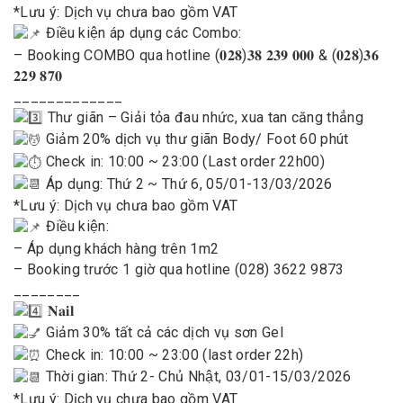
*Lưu ý: Dịch vụ chưa bao gồm VAT
Điều kiện áp dụng các Combo:
– Booking COMBO qua hotline (𝟎𝟐𝟖)𝟑𝟖 𝟐𝟑𝟗 𝟎𝟎𝟎 & (𝟎𝟐𝟖)𝟑𝟔
𝟐𝟐𝟗 𝟖𝟕𝟎
_____________
Thư giãn – Giải tỏa đau nhức, xua tan căng thẳng
Giảm 20% dịch vụ thư giãn Body/ Foot 60 phút
Check in: 10:00 ~ 23:00 (Last order 22h00)
Áp dụng: Thứ 2 ~ Thứ 6, 05/01-13/03/2026
*Lưu ý: Dịch vụ chưa bao gồm VAT
Điều kiện:
– Áp dụng khách hàng trên 1m2
– Booking trước 1 giờ qua hotline (028) 3622 9873
________
𝐍𝐚𝐢𝐥
Giảm 30% tất cả các dịch vụ sơn Gel
Check in: 10:00 ~ 23:00 (last order 22h)
Thời gian: Thứ 2- Chủ Nhật, 03/01-15/03/2026
*Lưu ý: Dịch vụ chưa bao gồm VAT