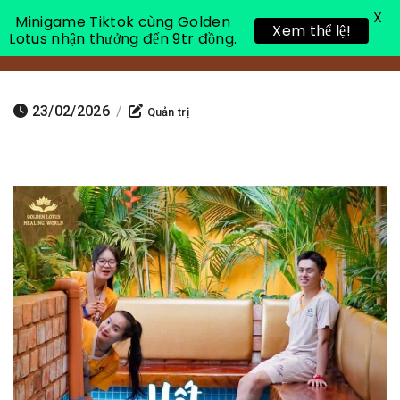
X
Minigame Tiktok cùng Golden
Xem thể lệ!
Lotus nhận thưởng đến 9tr đồng.
Toggle 
23/02/2026
/
Quản trị