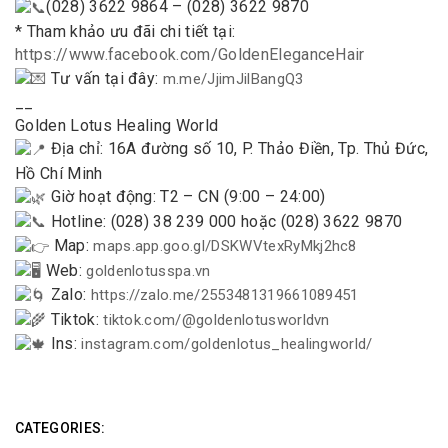
(028) 3622 9864 – (028) 3622 9870
* Tham khảo ưu đãi chi tiết tại:
https://www.facebook.com/GoldenEleganceHair
Tư vấn tại đây:
m.me/JjimJilBangQ3
__
Golden Lotus Healing World
Địa chỉ: 16A đường số 10, P. Thảo Điền, Tp. Thủ Đức,
Hồ Chí Minh
Giờ hoạt động: T2 – CN (9:00 – 24:00)
Hotline: (028) 38 239 000 hoặc (028) 3622 9870
Map:
maps.app.goo.gl/DSKWVtexRyMkj2hc8
Web:
goldenlotusspa.vn
Zalo:
https://zalo.me/2553481319661089451
Tiktok:
tiktok.com/@goldenlotusworldvn
Ins:
instagram.com/goldenlotus_healingworld/
CATEGORIES: