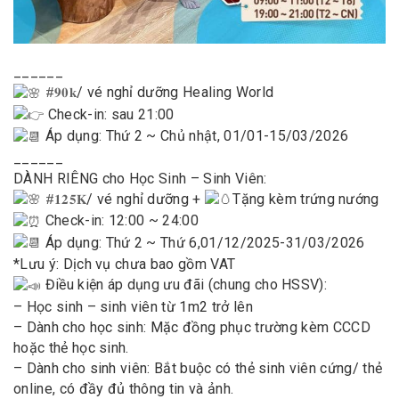
______
/ vé nghỉ dưỡng Healing World
#𝟗𝟎𝐤
Check-in: sau 21:00
Áp dụng: Thứ 2 ~ Chủ nhật, 01/01-15/03/2026
______
DÀNH RIÊNG cho Học Sinh – Sinh Viên:
/ vé nghỉ dưỡng +
Tặng kèm trứng nướng
#𝟏𝟐𝟓𝐊
Check-in: 12:00 ~ 24:00
Áp dụng: Thứ 2 ~ Thứ 6,01/12/2025-31/03/2026
*Lưu ý: Dịch vụ chưa bao gồm VAT
Điều kiện áp dụng ưu đãi (chung cho HSSV):
– Học sinh – sinh viên từ 1m2 trở lên
– Dành cho học sinh: Mặc đồng phục trường kèm CCCD
hoặc thẻ học sinh.
– Dành cho sinh viên: Bắt buộc có thẻ sinh viên cứng/ thẻ
online, có đầy đủ thông tin và ảnh.