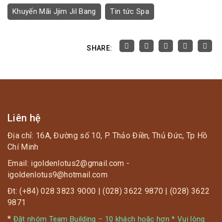
Khuyến Mãi Jjim Jil Bang
Tin tức Spa
SHARE:
Liên hệ
Địa chỉ: 16A, Đường số 10, P. Thảo Điền, Thủ Đức, Tp Hồ
Chí Minh
Email: igoldenlotus2@gmail.com -
igoldenlotus9@hotmail.com
Đt: (+84) 028 3823 9000 | (028) 3622 9870 | (028) 3622
9871
*
Đặt nhóm Team Building – 10 khách hoặc hơn * Vui lòng