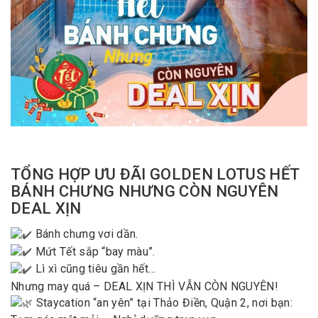
TỔNG HỢP ƯU ĐÃI GOLDEN LOTUS HẾT
BÁNH CHƯNG NHƯNG CÒN NGUYÊN
DEAL XỊN
Bánh chưng vơi dần.
Mứt Tết sắp “bay màu”.
Lì xì cũng tiêu gần hết…
Nhưng may quá – DEAL XỊN THÌ VẪN CÒN NGUYÊN!
Staycation “an yên” tại Thảo Điền, Quận 2, nơi bạn: