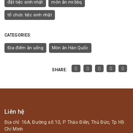
đặt tiệc sinh nhật
món ăn mr.bbq
tổ chức tiệc sinh nhật
CATEGORIES:
Địa điểm ăn uống
Món ăn Hàn Quốc
SHARE:
Liên hệ
Địa chỉ: 16A, Đường số 10, P. Thảo Điền, Thủ Đức, Tp Hồ
Chí Minh