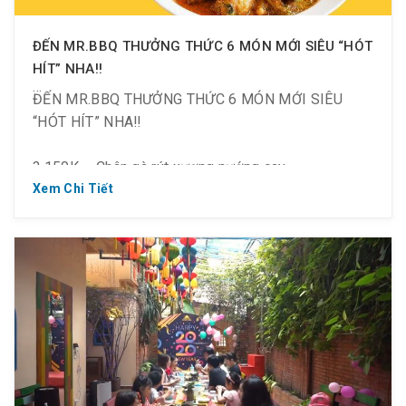
ĐẾN MR.BBQ THƯỞNG THỨC 6 MÓN MỚI SIÊU “HÓT
HÍT” NHA‼️
ĐẾN MR.BBQ THƯỞNG THỨC 6 MÓN MỚI SIÊU
“HÓT HÍT” NHA‼️
? 150K – Chân gà rút xương nướng cay
Xem Chi Tiết
? 135K – Chân gà cay Gukmul
? 135K – Ếch chiên nước mắm kiểu Thái
? 135K – Cà ri ếch kiểu Thái
? 155K – Mực chiên kiểu Thái
? 155K – Gà chiên nước mắm kiểu Thái