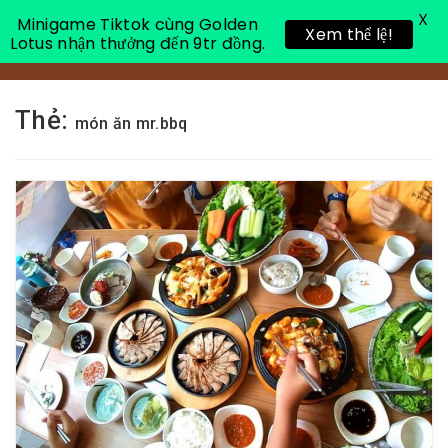
X
Minigame Tiktok cùng Golden
Xem thể lệ!
Lotus nhận thưởng đến 9tr đồng.
Toggle 
Thẻ:
món ăn mr.bbq