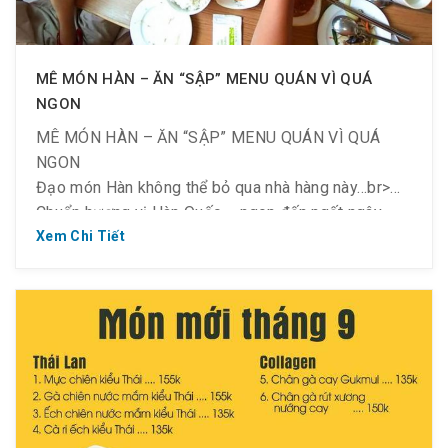
MÊ MÓN HÀN – ĂN “SẬP” MENU QUÁN VÌ QUÁ
NGON
MÊ MÓN HÀN – ĂN “SẬP” MENU QUÁN VÌ QUÁ
NGON
Đạo món Hàn không thể bỏ qua nhà hàng này…br>
Chuẩn hương vị Hàn Quốc – ngon đến ngất ngây –
ăn là mê say!
Xem Chi Tiết
Kể sương sương vài món, lưu lại ghé măm măm liền
nè: Gà hầm sâm bổ dưỡng, Gà rán 4 vị “gây thương
nhớ”, Cơm trộn ngon ngon, Súp sườn bò ấm bụng,
Thịt ba chỉ nướng cuộn rau càng ăn càng mê…