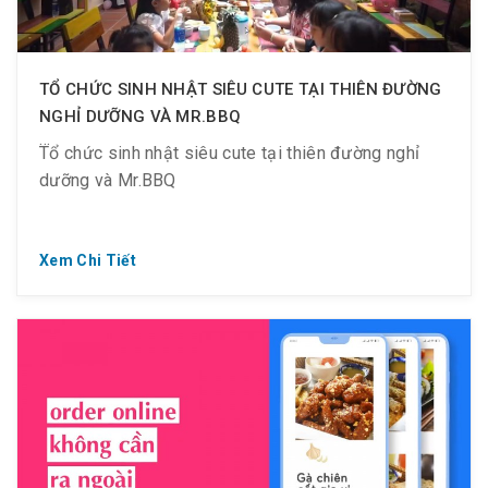
TỔ CHỨC SINH NHẬT SIÊU CUTE TẠI THIÊN ĐƯỜNG
NGHỈ DƯỠNG VÀ MR.BBQ
Tổ chức sinh nhật siêu cute tại thiên đường nghỉ
dưỡng và Mr.BBQ
Xem Chi Tiết
TIỆC SINH NHẬT CHƠI THẬT VUI, ĂN THẬT THÍCH
TẠI MR. BBQ
Set menu chỉ từ 195K/ người
Sinh nhật thích nhất là được ăn ngon, chơi vui. Ở đây
có đủ hết nhé!