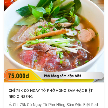
? Xem menu tại đây: bit.ly/MenuMrBBQ
CHỈ 75K CÓ NGAY TÔ PHỞ HỒNG SÂM ĐẶC BIỆT
RED GINSENG
♨️ Chỉ 75k Có Ngay Tô Phở Hồng Sâm Đặc Biệt Red