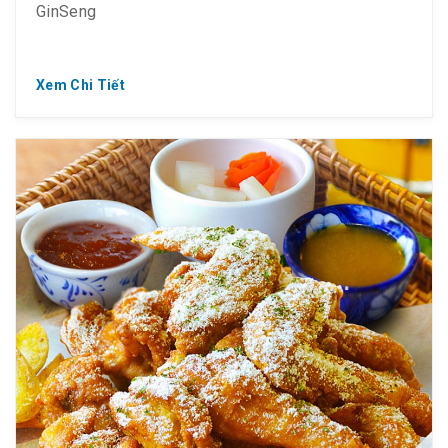
GinSeng
Xem Chi Tiết
? DUY NHẤT SÀI GÒN – GIAO NGAY TẬN NHÀ
? 55K/ tô – phở Hồng Sâm tái/ nạm/ bò viên
? 75K/ tô – phở Hồng Sâm Đặc Biệt
?‍?‍?‍? Hồng Sâm 6 tuổi nhập từ Hàn Quốc, phù hợp
khẩu vị mọi lứa tuổi, tăng cường sức khỏe mùa dịch
nhờ hoạt chất Saponin