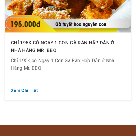
CHỈ 195K CÓ NGAY 1 CON GÀ RÁN HẤP DẪN Ở
NHÀ HÀNG MR. BBQ
Chỉ 195k có Ngay 1 Con Gà Rán Hấp Dẫn ở Nhà
Hàng Mr. BBQ
Xem Chi Tiết
? Chỉ 115K/ set nửa con
? 195K/ gà nguyên con
? Thưởng thức gà ngon ngay thôi !!!