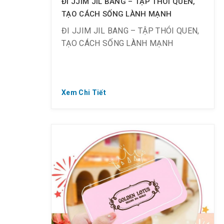
ĐI JJIM JIL BANG – TẬP THÓI QUEN,
TẠO CÁCH SỐNG LÀNH MẠNH
ĐI JJIM JIL BANG – TẬP THÓI QUEN,
TẠO CÁCH SỐNG LÀNH MẠNH
❤ 0FF 67% – Chỉ 110K (Giá gốc 335K)
Xem Chi Tiết
⏰ Áp dụng ngày 12, 13, 14, 19, 20, 26,
27, 28.4.2021 (thứ 2 ~ 4)
☘ Dành cho đối tượng là khách Việt
Nam:
– Nữ từ 40 tuổi trở lên, khi check in từ