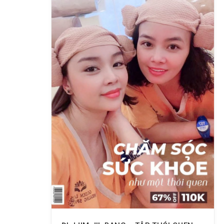
Dịch bệnh Covid vẫn không ngăn nổi
những trái tim nhiệt huyết yêu thương
gởi đến các con, đây là hoạt động hàng
năm của Golden Lotus Group.