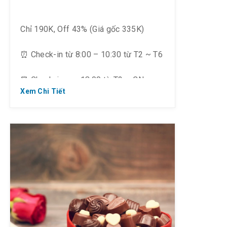
Chỉ 190K, Off 43% (Giá gốc 335K)
⏰ Check-in từ 8:00 – 10:30 từ T2 ~ T6
⏰ Check-in sau 18:00 từ T2 ~ CN
Xem Chi Tiết
? Thời gian : ~31.03.2021