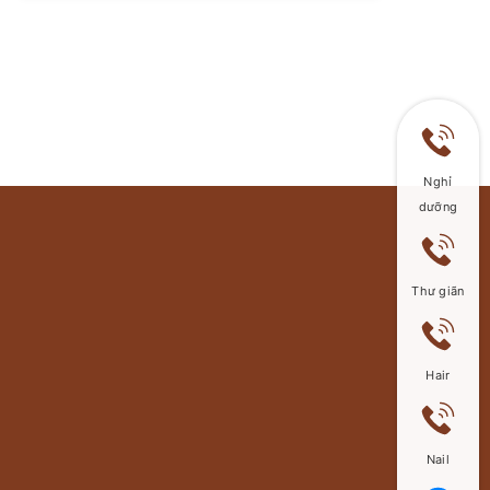
️? Những món quà đặc biệt ngày
Valentine chắc chắn sẽ khiến người
yêu của bạn phải xúc động và hạnh
phúc ngập tràn. Tham khảo ngay và
luôn nè.
Nghỉ
dưỡng
Thư giãn
Hair
Nail