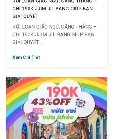
RỐI LOẠN GIẤC NGỦ, CĂNG THẲNG –
CHỈ 190K JJIM JIL BANG GIÚP BẠN
GIẢI QUYẾT
RỐI LOẠN GIẤC NGỦ, CĂNG THẲNG –
CHỈ 190K JJIM JIL BANG GIÚP BẠN
GIẢI QUYẾT
Xem Chi Tiết
? Chỉ 190K, Off 43% (Giá gốc 335K)
⏰ Check-in từ 8:00 – 10:30 từ T2 ~ T6
⏰ Check-in sau 18:00 từ T2 ~ CN
❤ Thời gian: ~ 29.04.2021 (không áp
dụng ngày Giỗ tổ Hùng Vương 21.4)