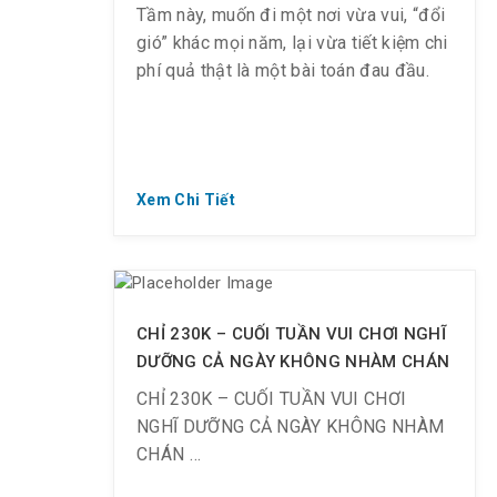
Tầm này, muốn đi một nơi vừa vui, “đổi
gió” khác mọi năm, lại vừa tiết kiệm chi
phí quả thật là một bài toán đau đầu.
Nếu ngại đi xa, chúng tôi bật mí cho
Xem Chi Tiết
Công ty bạn một địa điểm đặc biệt.
Ngay cả các công ty lớn như Shiseido
Vietnam, Zalo, VNG, Viettel… cũng
check-in rồi nè.
CHỈ 230K – CUỐI TUẦN VUI CHƠI NGHĨ
DƯỠNG CẢ NGÀY KHÔNG NHÀM CHÁN
CHỈ 230K – CUỐI TUẦN VUI CHƠI
NGHĨ DƯỠNG CẢ NGÀY KHÔNG NHÀM
CHÁN