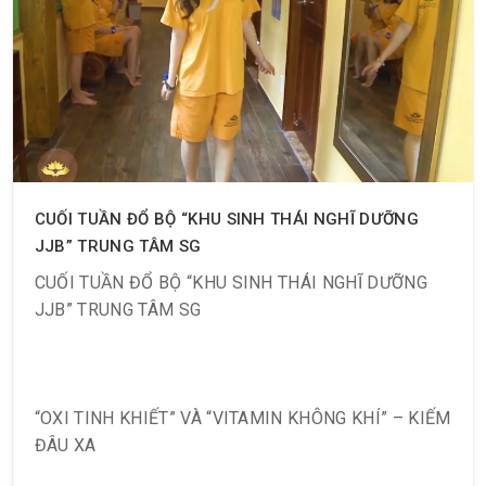
? Tuần này, Spa xin chúc mừng những gương mặt
vàng sau đây nhận ? 2 voucher trị giá 670.000 VND
CUỐI TUẦN ĐỔ BỘ “KHU SINH THÁI NGHĨ DƯỠNG
JJB” TRUNG TÂM SG
CUỐI TUẦN ĐỔ BỘ “KHU SINH THÁI NGHĨ DƯỠNG
JJB” TRUNG TÂM SG
“OXI TINH KHIẾT” VÀ “VITAMIN KHÔNG KHÍ” – KIẾM
ĐÂU XA