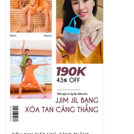
❤ Ngày 22.4.2021 – Off 55%
⏰ Check-in từ 8:00 – 10:00: 150K/ vé
⏰ Check-in sau 18h00: 150K/ vé