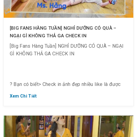
[BIG FANS HÀNG TUẦN] NGHỈ DƯỠNG CÓ QUÀ –
NGẠI GÌ KHÔNG THẢ GA CHECK IN
[Big Fans Hàng Tuần] NGHỈ DƯỠNG CÓ QUÀ – NGẠI
GÌ KHÔNG THẢ GA CHECK IN
? Bạn có biết> Check in ảnh đẹp nhiều like là được
nhận quà đó nè.
Xem Chi Tiết
? Vậy nên các bạn nhớ làm “thủ tục” này mỗi khi đi
Spa nghỉ dưỡng nha.