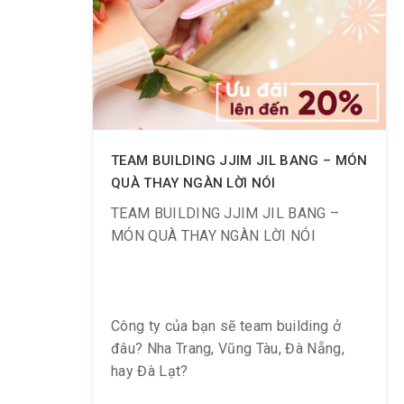
08h ~ 10h30
– Nam, nữ từ 27 tuổi trở xuống, trên
1.2m, khi check in sau 17h
TEAM BUILDING JJIM JIL BANG – MÓN
QUÀ THAY NGÀN LỜI NÓI
TEAM BUILDING JJIM JIL BANG –
MÓN QUÀ THAY NGÀN LỜI NÓI
Công ty của bạn sẽ team building ở
đâu? Nha Trang, Vũng Tàu, Đà Nẵng,
hay Đà Lạt?