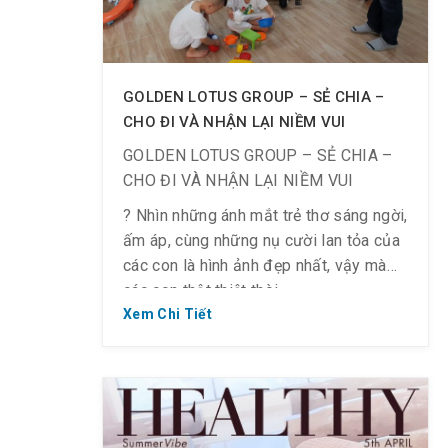
GOLDEN LOTUS GROUP – SẺ CHIA –
CHO ĐI VÀ NHẬN LẠI NIỀM VUI
GOLDEN LOTUS GROUP – SẺ CHIA –
CHO ĐI VÀ NHẬN LẠI NIỀM VUI
? Nhìn những ánh mắt trẻ thơ sáng ngời,
ấm áp, cùng những nụ cười lan tỏa của
các con là hình ảnh đẹp nhất, vậy mà
các con thật thiệt thòi.
Xem Chi Tiết
Sẻ chia những thiệt thòi, mất mát của
các con, Tập Thể Ban Giám Đốc và toàn
thể CBCNV của Golden Lotus Group
thực hiện chương trình “TRAO GỞI YÊU
THƯƠNG – SẺ CHIA ẤM ÁP”