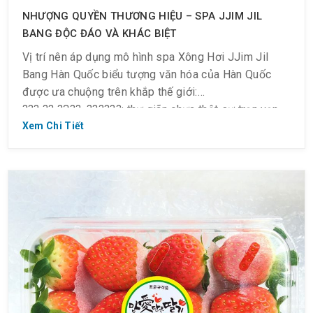
NHƯỢNG QUYỀN THƯƠNG HIỆU – SPA JJIM JIL
BANG ĐỘC ĐÁO VÀ KHÁC BIỆT
Vị trí nên áp dụng mô hình spa Xông Hơi JJim Jil
Bang Hàn Quốc biểu tượng văn hóa của Hàn Quốc
được ưa chuộng trên khắp thế giới:
??? ?? ??̣??, ??????: thư giãn chưa thật sự trọn vẹn,
khi đến nơi này chỉ để ăn, nghỉ, bơi…còn thiếu chơi, và
Xem Chi Tiết
chăm sóc sức khỏe:
Khu du lịch, Resort: thêm Spa Xông Hơi JJim Jil
Bang, khách hàng có thêm nơi để chơi, thư giãn, –
vừa xông hơi thải độc tăng sức khỏe – vừa ăn ngon
tại nhà hàng ẩm thực Việt Hàn – vừa đủ món giải trí:
cinema gia đình, bida, karaoke, game, khu vui chơi
dành riêng cho bé: Kids cafe….tất cả trọn trong 1.