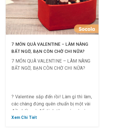
7 MÓN QUÀ VALENTINE – LÀM NÀNG
BẤT NGỜ, BẠN CÒN CHỜ CHI NỮA?
7 MÓN QUÀ VALENTINE – LÀM NÀNG
BẤT NGỜ, BẠN CÒN CHỜ CHI NỮA?
? Valentine sắp đến rồi! Làm gì thì làm,
các chàng đừng quên chuẩn bị một vài
điều bất ngờ để dành tặng các cô nàng
Xem Chi Tiết
nhân ngày Lễ Tình Nhân hot nhất trong
năm nhé.