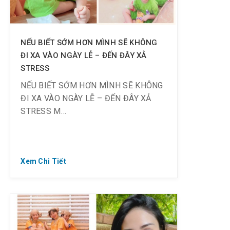
NẾU BIẾT SỚM HƠN MÌNH SẼ KHÔNG
ĐI XA VÀO NGÀY LỄ – ĐẾN ĐÂY XẢ
STRESS
NẾU BIẾT SỚM HƠN MÌNH SẼ KHÔNG
ĐI XA VÀO NGÀY LỄ – ĐẾN ĐÂY XẢ
STRESS M
Xem Chi Tiết
❤ Ngày 21.4.2021 – Off từ 43%
⏰ Check-in từ 8:00 – 10:00: 230K/ vé
⏰ Check-in sau 18h00: 190K/ vé