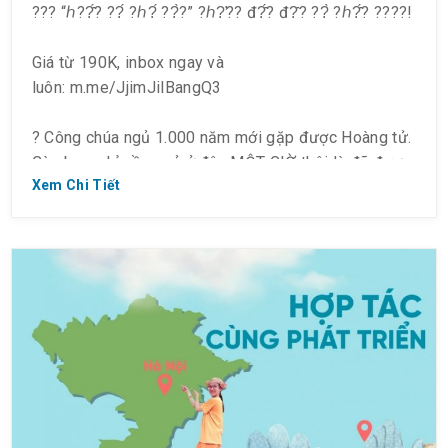
??? “ℎ??̂́? ??́ ?ℎ?́ ??̀?” ?ℎ?̛?? đ?̂́? đ?̂? ??̀ ?ℎ?̂́? ????!
Giá từ 190K, inbox ngay và
luôn: m.me/JjimJilBangQ3
? Công chúa ngủ 1.000 năm mới gặp được Hoàng tử.
Còn bạn, chỉ cần ngủ ở đây MỘT GIỜ thôi là đã được
Xem Chi Tiết
1.000 Hoàng tử chạy theo rồi!