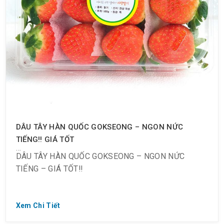
DÂU TÂY HÀN QUỐC GOKSEONG – NGON NỨC
TIẾNG‼️ GIÁ TỐT
DÂU TÂY HÀN QUỐC GOKSEONG – NGON NỨC
TIẾNG – GIÁ TỐT‼️
Xem Chi Tiết
DÂU TÂY HÀN QUỐC GOKSEONG – NGON NỨC