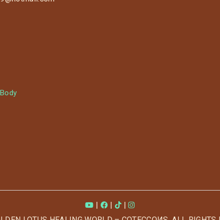
 Body
|
|
|
OLDEN LOTUS HEALING WORLD – COTECCOИS. ALL RIGHTS 