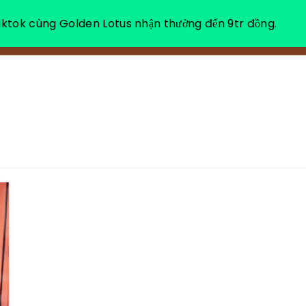
ktok cùng Golden Lotus nhận thưởng đến 9tr đồng.
소개
힐