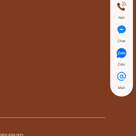
Nail
Chat
Zalo
Mail
RESERVED.