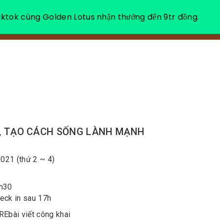
ktok cùng Golden Lotus nhận thưởng đến 9tr đồng.
VỀ CHÚNG TÔI
NGHỈ DƯỠNG THƯ GIÃN
EN, TẠO CÁCH SỐNG LÀNH MẠNH
2021 (thứ 2 ~ 4)
0h30
heck in sau 17h
RE
bài viết công khai