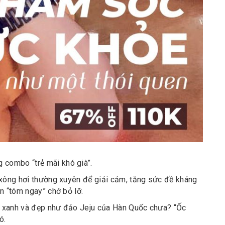
combo “trẻ mãi khó già”.
 xông hơi thường xuyên để giải cảm, tăng sức đề kháng
n “tóm ngay” chớ bỏ lỡ.
ng xanh và đẹp như đảo Jeju của Hàn Quốc chưa? “Ốc
ó.