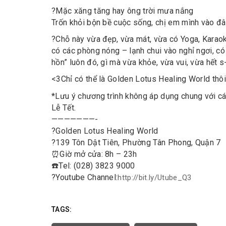
?
Mặc xăng tăng hay ông trời mưa nắng
Trốn khỏi bộn bề cuộc sống, chị em mình vào đây
?
Chỗ này vừa đẹp, vừa mát, vừa có Yoga, Karaok
có các phòng nóng – lạnh chui vào nghỉ ngơi, có
hồn” luôn đó, gì mà vừa khỏe, vừa vui, vừa hết s
<3
Chỉ có thể là Golden Lotus Healing World thôi
*Lưu ý chương trình không áp dụng chung với c
Lễ Tết.
———————-
?
Golden Lotus Healing World
?
139 Tôn Dật Tiên, Phường Tân Phong, Quận 7
⏰
Giờ mở cửa: 8h – 23h
☎️
Tel: (028) 3823 9000
?
Youtube Channel:
http://bit.ly/Utube_Q3
TAGS: