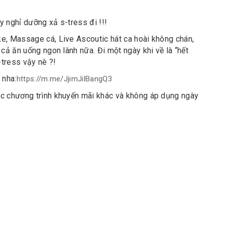
 nghỉ dưỡng xả s-tress đi !!!
e, Massage cá, Live Ascoutic hát ca hoài không chán,
 cả ăn uống ngon lành nữa. Đi một ngày khi về là “hết
-tress vậy nè ?!
 nha:
https://m.me/JjimJilBangQ3
ác chương trình khuyến mãi khác và không áp dụng ngày