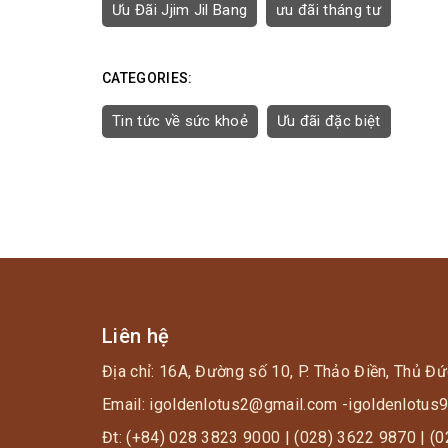
Ưu Đãi Jjim Jil Bang
ưu đãi tháng tư
CATEGORIES:
Tin tức về sức khoẻ
Ưu đãi đặc biệt
Liên hệ
Địa chỉ: 16A, Đường số 10, P. Thảo Điền, Thủ Đứ
Email: igoldenlotus2@gmail.com -igoldenlotu
Đt: (+84) 028 3823 9000 | (028) 3622 9870 | (