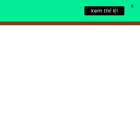
X
Xem thể lệ!
TIN TỨC
TUYỂN DỤNG
LIÊN HỆ