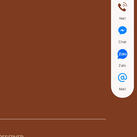
Nail
Chat
Zalo
Mail