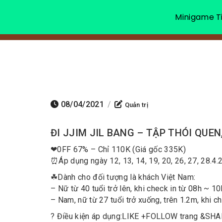
Minigame Ti
08/04/2021
/
Quản trị
ĐI JJIM JIL BANG – TẬP THÓI QU
❤
0FF 67% – Chỉ 110K (Giá gốc 335K)
⏰
Áp dụng ngày 12, 13, 14, 19, 20, 26, 27, 28.4.
☘
Dành cho đối tượng là khách Việt Nam:
– Nữ từ 40 tuổi trở lên, khi check in từ 08h ~ 1
– Nam, nữ từ 27 tuổi trở xuống, trên 1.2m, khi c
?
Điều kiện áp dụng:
ᒪIKE
+
FOLLOW
trang &
SHA