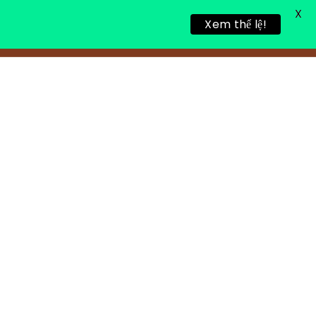
X
Xem thể lệ!
TIN TỨC
TUYỂN DỤNG
LIÊN HỆ