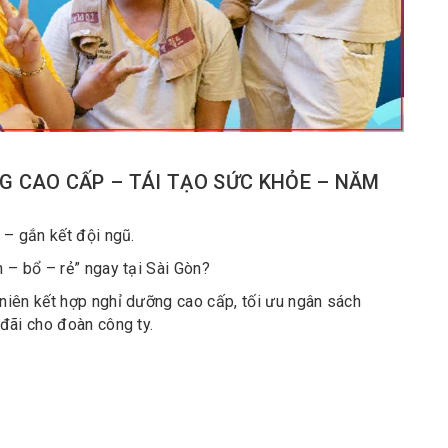
NG CAO CẤP – TÁI TẠO SỨC KHỎE – NĂM
 – gắn kết đội ngũ.
 – bổ – rẻ” ngay tại Sài Gòn?
niên kết hợp nghỉ dưỡng cao cấp, tối ưu ngân sách
đãi cho đoàn công ty.