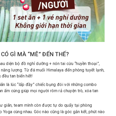
CÓ GÌ MÀ “MÊ” ĐẾN THẾ?
au diện bộ đồ nghỉ dưỡng + nón tai cừu “huyền thoại”,
g năng lượng. Từ đá muối Himalaya đến phòng tuyết lạnh,
 đều tan biến hết!
giãn là lúc “lấp đầy” chiếc bụng đói với những combo
an ấm cúng giúp mọi người rôm rả chuyện trò, xóa tan
hư giãn, team mình còn được tự do quẩy tại phòng
 Yoga cùng nhau. Góc nào cũng là góc gắn kết, phút nào