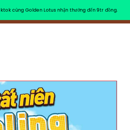
ktok cùng Golden Lotus nhận thưởng đến 9tr đồng.
VỀ CHÚNG TÔI
NGHỈ DƯỠNG THƯ GIÃN