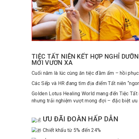
TIỆC TẤT NIÊN KẾT HỢP NGHỈ DƯỠ
MỚI VƯƠN XA
Cuối năm là lúc cùng ăn tiệc đầm ấm – hồi phục
Các Sếp và HR đang tìm địa điểm Tất niên “ngon
Golden Lotus Healing World mang đến Tiệc Tất 
nhưng trải nghiệm vượt mong đợi – đặc biệt ưu 
ƯU ĐÃI ĐOÀN HẤP DẪN
Chiết khấu từ 5% đến 24%