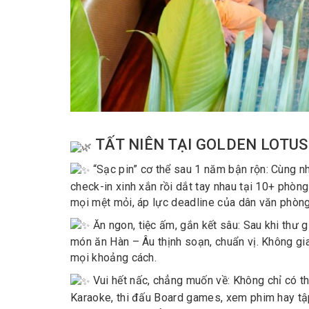
TẤT NIÊN TẠI GOLDEN LOTUS 
“Sạc pin” cơ thể sau 1 năm bận rộn: Cùng nh
check-in xinh xắn rồi dắt tay nhau tại 10+ phòn
mọi mệt mỏi, áp lực deadline của dân văn phòng
Ăn ngon, tiệc ấm, gắn kết sâu: Sau khi thư 
món ăn Hàn – Âu thịnh soạn, chuẩn vị. Không gi
mọi khoảng cách.
Vui hết nấc, chẳng muốn về: Không chỉ có t
Karaoke, thi đấu Board games, xem phim hay tập