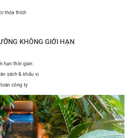
ơi thỏa thích
ƯỠNG KHÔNG GIỚI HẠN
i hạn thời gian
ân sách & khẩu vị
 toàn công ty