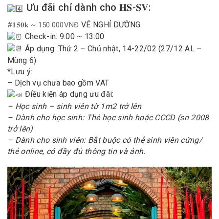
Ưu đãi chỉ dành cho 𝐇𝐒-𝐒𝐕:
VÉ NGHỈ DƯỠNG
#𝟏𝟓𝟎𝐤 ~ 150.000VNĐ
Check-in: 9:00 ~ 13:00
Áp dụng: Thứ 2 – Chủ nhật, 14-22/02 (27/12 AL –
Mùng 6)
*Lưu ý:
– Dịch vụ chưa bao gồm VAT
Điều kiện áp dụng ưu đãi:
– Học sinh – sinh viên từ 1m2 trở lên
– Dành cho học sinh: Thẻ học sinh hoặc CCCD (sn 2008
trở lên)
– Dành cho sinh viên: Bắt buộc có thẻ sinh viên cứng/
thẻ online, có đầy đủ thông tin và ảnh.