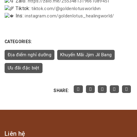
Zalo:
https://zalo.me/2553481319661089451
Tiktok:
tiktok.com/@goldenlotusworldvn
Ins:
instagram.com/goldenlotus_healingworld/
CATEGORIES:
Địa điểm nghỉ dưỡng
Khuyến Mãi Jjim Jil Bang
Ưu đãi đặc biệt
SHARE:
Liên hệ