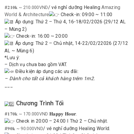
/ vé nghỉ dưỡng Healing
Amazing
#𝟐𝟏𝟎𝐤 ~ 210.000VND
World & Architecture
Check-in: 09:00 ~ 11:00
Áp dụng: Thứ 2 – Thứ 4, 16-18/02/2026 (29/12 AL
– Mùng 2)
Check-in: 16:00 ~ 20:00
Áp dụng: Thứ 2 – Chủ nhật, 14-22/02/22026 (27/12
AL ~ Mùng 6)
*Lưu ý:
– Dịch vụ chưa bao gồm VAT.
Điều kiện áp dụng các ưu đãi:
– Dành cho tất cả khách hàng trêm 1m2.
___
Chương Trình Tối
𝐇𝐚𝐩𝐩𝐲 𝐇𝐨𝐮𝐫.
#𝟏𝟕𝟎𝐤 ~ 170.000VND
Check in 20:00 – 24:00 I Thứ 2 – Chủ nhật.
/ vé nghỉ dưỡng Healing World.
#𝟗𝟎𝐤 ~ 90.000VND