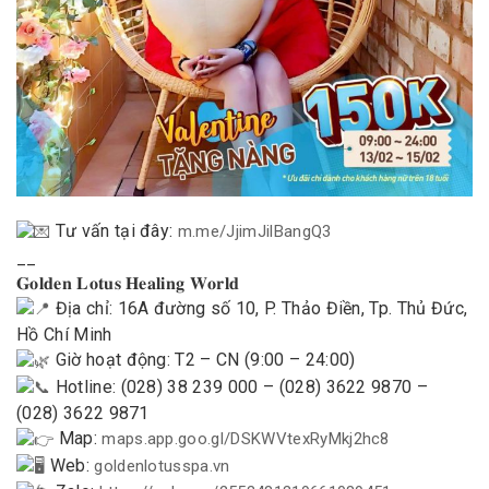
Tư vấn tại đây:
m.me/JjimJilBangQ3
__
𝐆𝐨𝐥𝐝𝐞𝐧 𝐋𝐨𝐭𝐮𝐬 𝐇𝐞𝐚𝐥𝐢𝐧𝐠 𝐖𝐨𝐫𝐥𝐝
Địa chỉ: 16A đường số 10, P. Thảo Điền, Tp. Thủ Đức,
Hồ Chí Minh
Giờ hoạt động: T2 – CN (9:00 – 24:00)
Hotline: (028) 38 239 000 – (028) 3622 9870 –
(028) 3622 9871
Map:
maps.app.goo.gl/DSKWVtexRyMkj2hc8
Web:
goldenlotusspa.vn