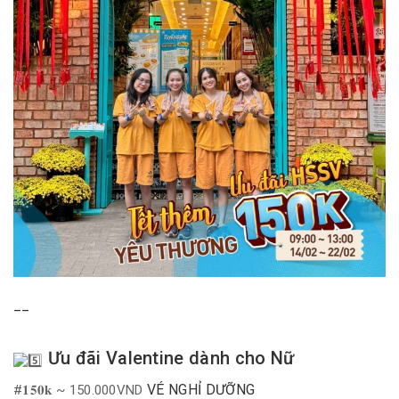
__
Ưu đãi Valentine dành cho Nữ
VÉ NGHỈ DƯỠNG
#𝟏𝟓𝟎𝐤 ~ 150.000VND