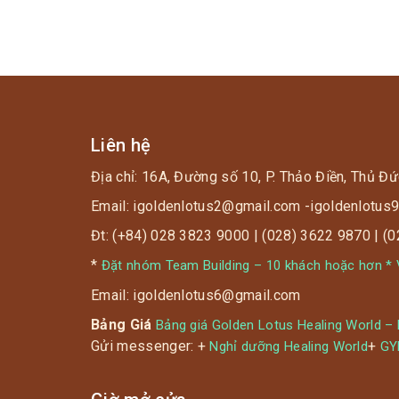
Liên hệ
Địa chỉ: 16A, Đường số 10, P. Thảo Điền, Thủ Đứ
Email: igoldenlotus2@gmail.com -igoldenlotu
Đt: (+84) 028 3823 9000 | (028) 3622 9870 | (
*
Đặt nhóm Team Building – 10 khách hoặc hơn * V
Email: igoldenlotus6@gmail.com
Bảng Giá
Bảng giá Golden Lotus Healing World –
Gửi messenger: +
+
Nghỉ dưỡng Healing World
G