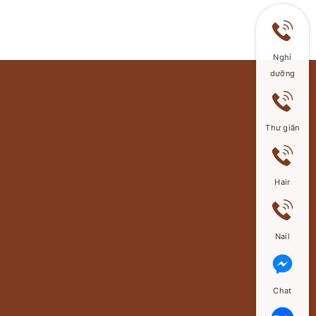
Nghỉ
dưỡng
Thư giãn
Hair
Nail
Chat