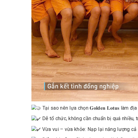
Tại sao nên lựa chọn 𝐆𝐨𝐥𝐝𝐞𝐧 𝐋𝐨𝐭𝐮𝐬 làm 
Dễ tổ chức, không cần chuẩn bị quá nhiều, t
Vừa vui – vừa khỏe: Nạp lại năng lượng cả t