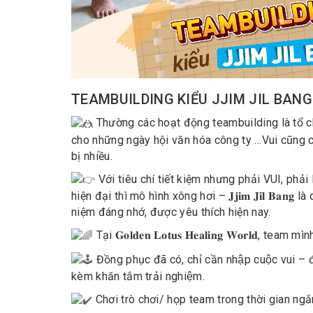
TEAMBUILDING KIỂU JJIM JIL BANG:
Thường các hoạt động teambuilding là tổ ch
cho những ngày hội văn hóa công ty …Vui cũng c
bị nhiều.
Với tiêu chí tiết kiệm nhưng phải VUI, phả
hiện đại thì mô hình xông hơi – 𝐉𝐣𝐢𝐦 𝐉𝐢𝐥 𝐁𝐚𝐧
niệm đáng nhớ, được yêu thích hiện nay.
Tại 𝐆𝐨𝐥𝐝𝐞𝐧 𝐋𝐨𝐭𝐮𝐬 𝐇𝐞𝐚𝐥𝐢𝐧𝐠 𝐖𝐨𝐫𝐥𝐝
Đồng phục đã có, chỉ cần nhập cuộc vui – đế
kèm khăn tắm trải nghiệm.
Chơi trò chơi/ họp team trong thời gian ngắ