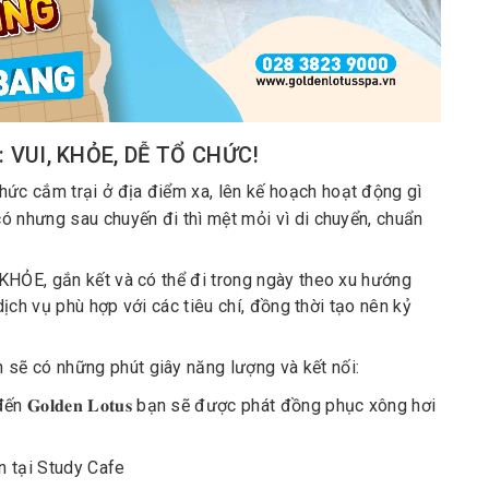
 VUI, KHỎE, DỄ TỔ CHỨC!
ức cắm trại ở địa điểm xa, lên kế hoạch hoạt động gì
ó nhưng sau chuyến đi thì mệt mỏi vì di chuyển, chuẩn
i KHỎE, gắn kết và có thể đi trong ngày theo xu hướng
𝐠 là dịch vụ phù hợp với các tiêu chí, đồng thời tạo nên kỷ
, team mình sẽ có những phút giây năng lượng và kết nối:
n 𝐆𝐨𝐥𝐝𝐞𝐧 𝐋𝐨𝐭𝐮𝐬 bạn sẽ được phát đồng phục xông hơi
n tại Study Cafe