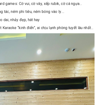
ard games: Cờ vui, cờ vây, xếp rubik, cờ cá ngựa…
ng tác, ném phi tiêu, ném bóng vào ly….
dai, nhảy đẹp, hát hay
át Karaoke “kinh điển”, ai chịu lạnh phòng tuyết lâu nhất…