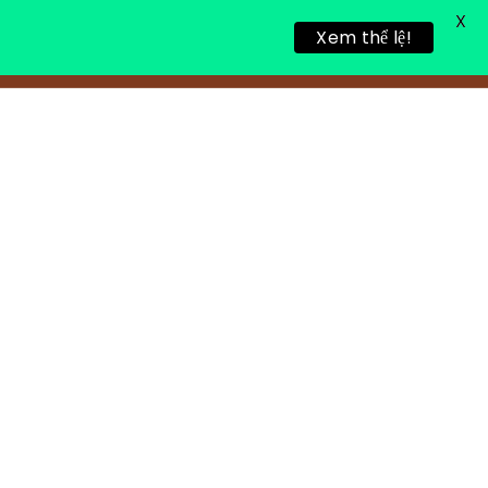
X
Xem thể lệ!
TIN TỨC
TUYỂN DỤNG
LIÊN HỆ