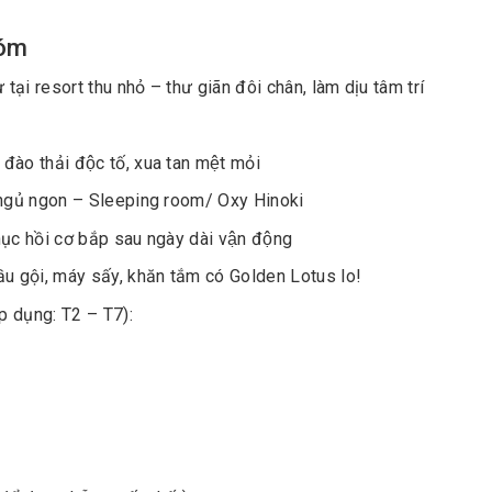
óm
i resort thu nhỏ – thư giãn đôi chân, làm dịu tâm trí
̀o thải độc tố, xua tan mệt mỏi
́c ngủ ngon – Sleeping room/ Oxy Hinoki
̣c hồi cơ bắp sau ngày dài vận động
ầu gội, máy sấy, khăn tắm có Golden Lotus lo!
p dụng: T2 – T7):