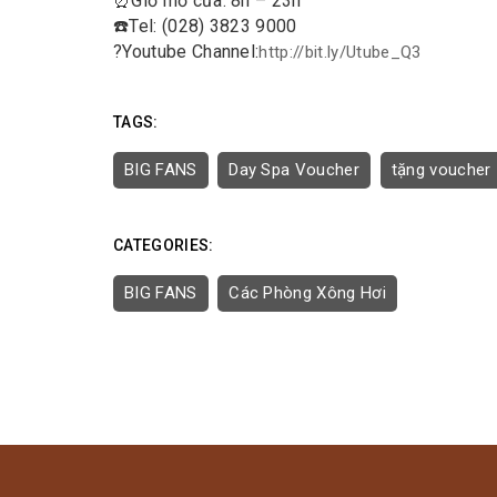
⏰
Giờ mở cửa: 8h – 23h
☎️
Tel: (028) 3823 9000
?
Youtube Channel:
http://bit.ly/Utube_Q3
TAGS:
BIG FANS
Day Spa Voucher
tặng voucher
CATEGORIES:
BIG FANS
Các Phòng Xông Hơi