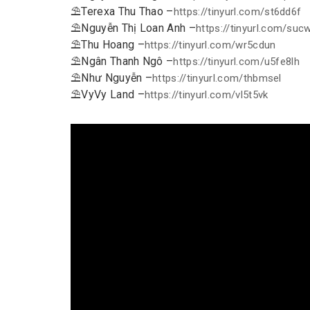
⛱
Terexa Thu Thao –
https://tinyurl.com/
st6dd6f
⛱
Nguyễn Thị Loan Anh –
https://tinyurl.com/
suc
⛱
Thu Hoang –
https://tinyurl.com/
wr5cdun
⛱
Ngân Thanh Ngô –
https://tinyurl.com/
u5fe8lh
⛱
Như Nguyễn –
https://tinyurl.com/
thbmsel
⛱
VyVy Land –
https://tinyurl.com/
vl5t5vk