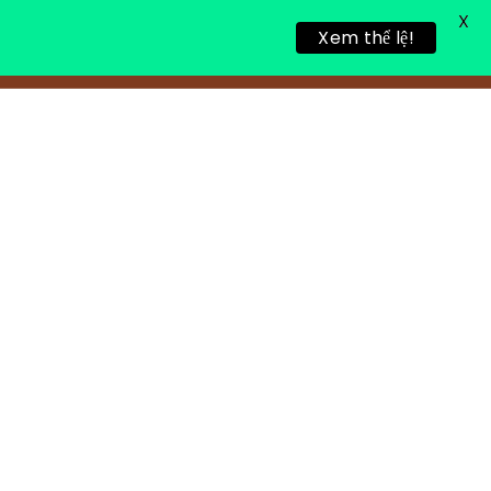
X
Xem thể lệ!
TIN TỨC
TUYỂN DỤNG
LIÊN HỆ