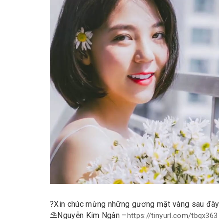
?
Xin chúc mừng những gương mặt vàng sau đây 
⛱
Nguyễn Kim Ngân –
https://tinyurl.com/
tbqx363