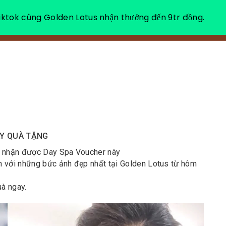
ktok cùng Golden Lotus nhận thưởng đến 9tr đồng.
VỀ CHÚNG TÔI
NGHỈ DƯỠNG THƯ GIÃN
AY QUÀ TẶNG
n nhận được Day Spa Voucher này
n với những bức ảnh đẹp nhất tại Golden Lotus từ hôm
uà ngay.