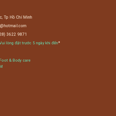
c, Tp Hồ Chí Minh
s9@hotmail.com
028) 3622 9871
*
ui lòng đặt trước 5 ngày khi đến
 Foot & Body care
YM