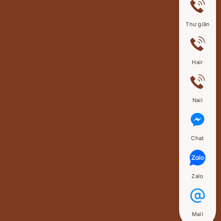
Thư giãn
Hair
Nail
Chat
Zalo
Mail