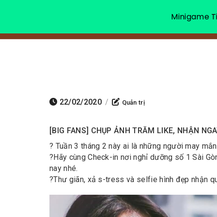
Minigame Ti
22/02/2020
/
Quản trị
[BIG FANS] CHỤP ẢNH TRĂM LIKE, NHẬN NG
? Tuần 3 tháng 2 này ai là những người may mắ
?
Hãy cùng Check-in nơi nghỉ dưỡng số 1 Sài Gò
nay nhé.
?
Thư giãn, xả s-tress và selfie hình đẹp nhận q