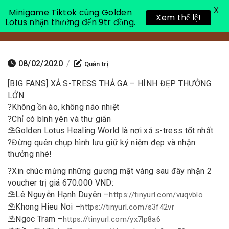
X
Minigame Tiktok cùng Golden
Xem thể lệ!
Lotus nhận thưởng đến 9tr đồng.
Toggle 
08/02/2020
/
Quản trị
[BIG FANS] XẢ S-TRESS THẢ GA – HÌNH ĐẸP THƯỞNG
LỚN
?
Không ồn ào, không náo nhiệt
?
Chỉ có bình yên và thư giãn
⛱
Golden Lotus Healing World là nơi xả s-tress tốt nhất
?
Đừng quên chụp hình lưu giữ kỷ niệm đẹp và nhận
thưởng nhé!
?
Xin chúc mừng những gương mặt vàng sau đây nhận 2
voucher trị giá 670.000 VND:
⛱
Lê Nguyễn Hạnh Duyên –
https://tinyurl.com/
vuqvblo
⛱
Khong Hieu Noi –
https://tinyurl.com/
s3f42vr
⛱
Ngoc Tram –
https://tinyurl.com/
yx7lp8a6