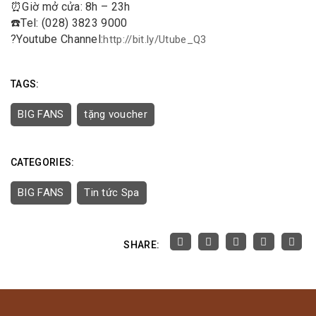
⏰
Giờ mở cửa: 8h – 23h
☎️
Tel: (028) 3823 9000
?
Youtube Channel:
http://bit.ly/Utube_Q3
TAGS:
BIG FANS
tặng voucher
CATEGORIES:
BIG FANS
Tin tức Spa
SHARE: