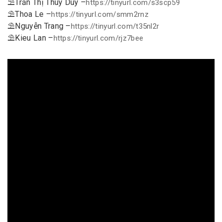
⛱
Trần Thị Thúy Duy –
https://tinyurl.com/
s3scp59
⛱
Thoa Le –
https://tinyurl.com/
smm2rnz
⛱
Nguyễn Trang –
https://tinyurl.com/
t35nl2r
⛱
Kieu Lan –
https://tinyurl.com/
rjz7bee