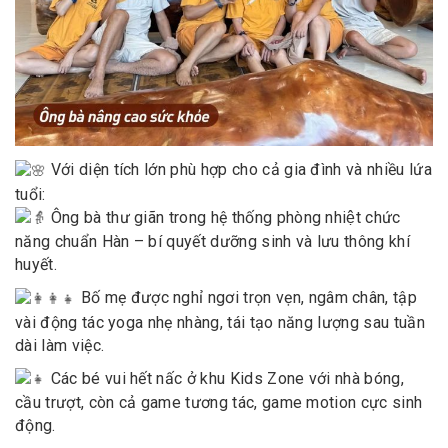
Với diện tích lớn phù hợp cho cả gia đình và nhiều lứa
tuổi:
Ông bà thư giãn trong hệ thống phòng nhiệt chức
năng chuẩn Hàn – bí quyết dưỡng sinh và lưu thông khí
huyết.
Bố mẹ được nghỉ ngơi trọn vẹn, ngâm chân, tập
vài động tác yoga nhẹ nhàng, tái tạo năng lượng sau tuần
dài làm việc.
Các bé vui hết nấc ở khu Kids Zone với nhà bóng,
cầu trượt, còn cả game tương tác, game motion cực sinh
động.