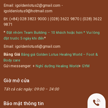
Email: igoldenlotus2@gmail.com -
igoldenlotus9@hotmail.com
Đt: (+84) 028 3823 9000 | (028) 3622 9870 | (028) 3622
9871
*
Đặt nhóm Team Building – 10 khách hoặc hơn * Vui lòng
*
đặt trước 5 ngày khi đến
Email: igoldenlotus6@gmail.com
Bảng Giá
Bảng giá Golden Lotus Healing World – Foot &
Body care
Gửi messenger: +
+
Nghỉ dưỡng Healing World
GYM
Giờ mở cửa
Tất cả các ngày:
09:00 – 24:00
Bảo mật thông tin