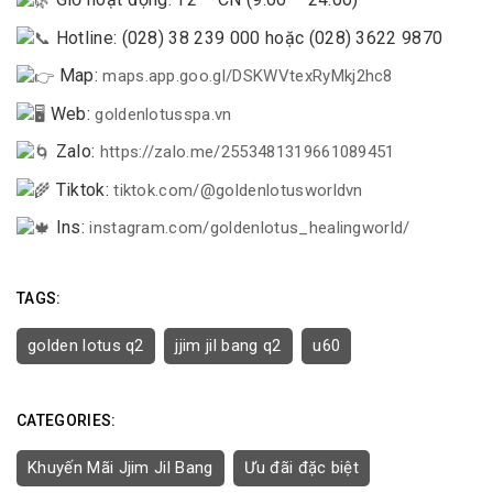
Hotline: (028) 38 239 000 hoặc (028) 3622 9870
Map:
maps.app.goo.gl/DSKWVtexRyMkj2hc8
Web:
goldenlotusspa.vn
Zalo:
https://zalo.me/2553481319661089451
Tiktok:
tiktok.com/@goldenlotusworldvn
Ins:
instagram.com/goldenlotus_healingworld/
TAGS:
golden lotus q2
jjim jil bang q2
u60
CATEGORIES:
Khuyến Mãi Jjim Jil Bang
Ưu đãi đặc biệt