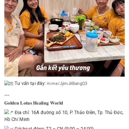
Tư vấn tại đây:
m.me/JjimJilBangQ3
__
𝐆𝐨𝐥𝐝𝐞𝐧 𝐋𝐨𝐭𝐮𝐬 𝐇𝐞𝐚𝐥𝐢𝐧𝐠 𝐖𝐨𝐫𝐥𝐝
Địa chỉ: 16A đường số 10, P. Thảo Điền, Tp. Thủ Đức,
Hồ Chí Minh
Giờ hoạt động: T2 – CN (9:00 – 24:00)