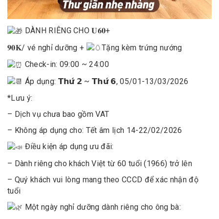
DÀNH RIÊNG CHO 𝐔𝟔𝟎+
𝟗𝟎𝐊
/ vé nghỉ dưỡng +
Tặng kèm trứng nướng
Check-in: 09:00 ~ 24:00
Áp dụng: 𝗧𝗵𝘂̛́ 𝟮 ~ 𝗧𝗵𝘂̛́ 𝟲, 05/01-13/03/2026
*Lưu ý:
– Dịch vụ chưa bao gồm VAT
– Không áp dụng cho: Tết âm lịch 14-22/02/2026
Điều kiện áp dụng ưu đãi:
– Dành riêng cho khách Việt từ 60 tuổi (1966) trở lên
– Quý khách vui lòng mang theo CCCD để xác nhận độ
tuổi
Một ngày nghỉ dưỡng dành riêng cho ông bà: