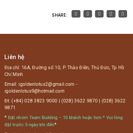
SHARE:
Liên hệ
Địa chỉ: 16A, Đường số 10, P. Thảo Điền, Thủ Đức, Tp Hồ
Chí Minh
Email: igoldenlotus2@gmail.com -
igoldenlotus9@hotmail.com
Đt: (+84) 028 3823 9000 | (028) 3622 9870 | (028) 3622
9871
*
Đặt nhóm Team Building – 10 khách hoặc hơn * Vui lòng
*
đặt trước 5 ngày khi đến