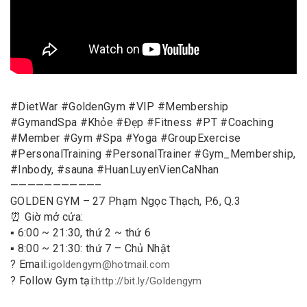
#DietWar #GoldenGym #VIP #Membership
#GymandSpa #Khỏe #Đẹp #Fitness #PT #Coaching
#Member #Gym #Spa #Yoga #GroupExercise
#PersonalTraining #PersonalTrainer #Gym_Membership,
#Inbody, #sauna #HuanLuyenVienCaNhan
——————————–
GOLDEN GYM – 27 Phạm Ngọc Thạch, P.6, Q.3
⏰ Giờ mở cửa:
▪️ 6:00 ~ 21:30, thứ 2 ~ thứ 6
▪️ 8:00 ~ 21:30: thứ 7 – Chủ Nhật
? Email:
igoldengym@hotmail.com
? Follow Gym tại:
http://bit.ly/Goldengym