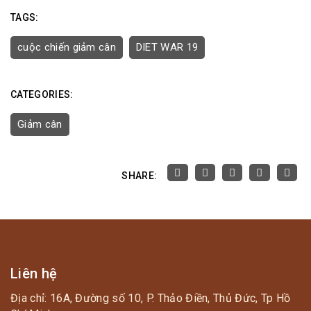
TAGS:
cuộc chiến giảm cân
DIET WAR 19
CATEGORIES:
Giảm cân
SHARE:
Liên hệ
Địa chỉ: 16A, Đường số 10, P. Thảo Điền, Thủ Đức, Tp Hồ