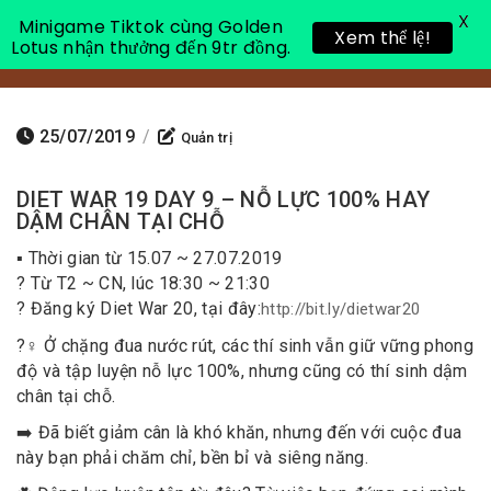
X
Minigame Tiktok cùng Golden
Xem thể lệ!
Lotus nhận thưởng đến 9tr đồng.
Toggle 
25/07/2019
/
Quản trị
DIET WAR 19 DAY 9 – NỖ LỰC 100% HAY
DẬM CHÂN TẠI CHỖ
▪️ Thời gian từ 15.07 ~ 27.07.2019
? Từ T2 ~ CN, lúc 18:30 ~ 21:30
? Đăng ký Diet War 20, tại đây:
http://bit.ly/dietwar20
?️‍♀️ Ở chặng đua nước rút, các thí sinh vẫn giữ vững phong
độ và tập luyện nỗ lực 100%, nhưng cũng có thí sinh dậm
chân tại chỗ.
➡️ Đã biết giảm cân là khó khăn, nhưng đến với cuộc đua
này bạn phải chăm chỉ, bền bỉ và siêng năng.