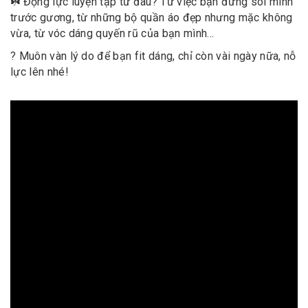
☘️ Động lực luyện tập từ đâu? Từ việc bạn đứng soi mình
trước gương, từ những bộ quần áo đẹp nhưng mặc không
vừa, từ vóc dáng quyến rũ của bạn mình…
? Muôn vàn lý do để bạn fit dáng, chỉ còn vài ngày nữa, nỗ
lực lên nhé!