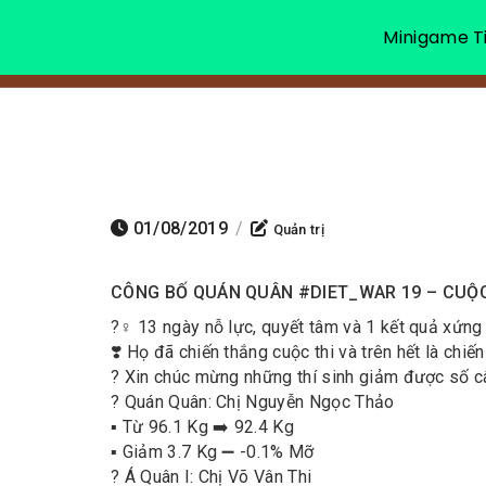
Minigame Ti
01/08/2019
/
Quản trị
CÔNG BỐ QUÁN QUÂN
#DIET_WAR
19 – CUỘ
?️‍♀️ 13 ngày nỗ lực, quyết tâm và 1 kết quả xứn
❣️ Họ đã chiến thắng cuộc thi và trên hết là chiế
? Xin chúc mừng những thí sinh giảm được số câ
? Quán Quân: Chị Nguyễn Ngọc Thảo
▪️ Từ 96.1 Kg ➡️ 92.4 Kg
▪️ Giảm 3.7 Kg ➖ -0.1% Mỡ
? Á Quân I: Chị Võ Vân Thi