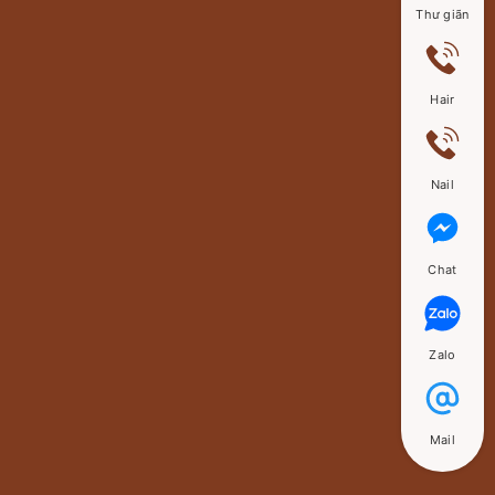
Thư giãn
Hair
Nail
Chat
Zalo
Mail