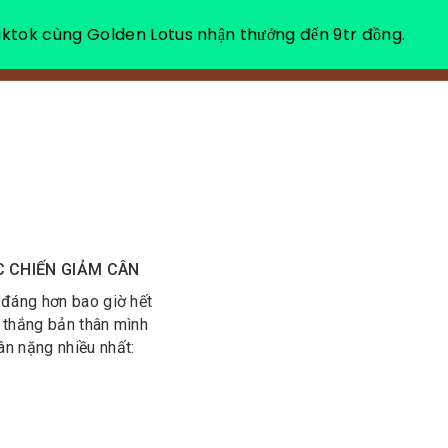
ktok cùng Golden Lotus nhận thưởng đến 9tr đồng.
VỀ CHÚNG TÔI
NGHỈ DƯỠNG THƯ GIÃN
C CHIẾN GIẢM CÂN
g đáng hơn bao giờ hết
n thắng bản thân mình
n nặng nhiều nhất: