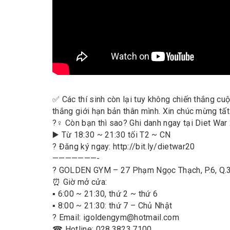
✅ Các thí sinh còn lại tuy không chiến thắng cu
thắng giới hạn bản thân mình. Xin chúc mừng tất 
?‍♀️ Còn bạn thì sao? Ghi danh ngay tại Diet Wa
▶️ Từ 18:30 ~ 21:30 tối T2 ~ CN
? Đăng ký ngay: http://bit.ly/dietwar20
———————-
? GOLDEN GYM – 27 Phạm Ngọc Thạch, P.6, Q.
⏰ Giờ mở cửa:
▪️ 6:00 ~ 21:30, thứ 2 ~ thứ 6
▪️ 8:00 ~ 21:30: thứ 7 – Chủ Nhật
? Email: igoldengym@hotmail.com
☎ Hotline: 028.3823.7100