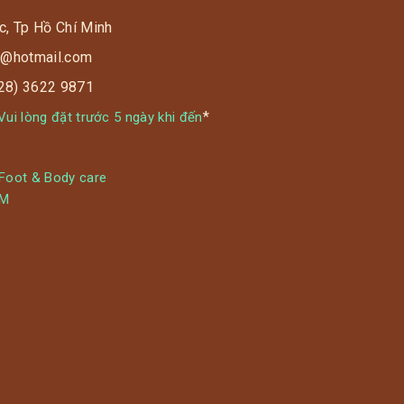
c, Tp Hồ Chí Minh
s9@hotmail.com
028) 3622 9871
*
ui lòng đặt trước 5 ngày khi đến
 Foot & Body care
YM