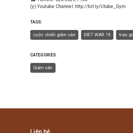
(y) Youtube Channel: http://bit.ly/Utube_Gym
TAGS:
cuộc chiến giảm cân
DIET WAR 19
trao gi
CATEGORIES:
Giảm cân
Liên hệ