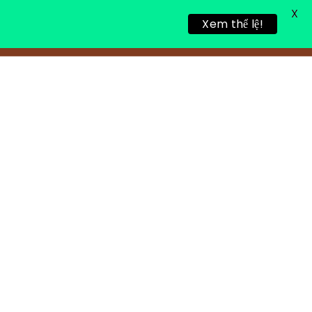
X
Xem thể lệ!
TIN TỨC
TUYỂN DỤNG
LIÊN HỆ