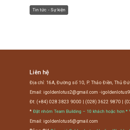
Tin tức - Sự kiện
Liên hệ
Địa chỉ: 16A, Đường số 10, P. Thảo Điền, Thủ Đứ
Email: igoldenlotus2@gmail.com -igoldenlotu
Đt: (+84) 028 3823 9000 | (028) 3622 9870 | (
*
Đặt nhóm Team Building – 10 khách hoặc hơn * V
Email: igoldenlotus6@gmail.com