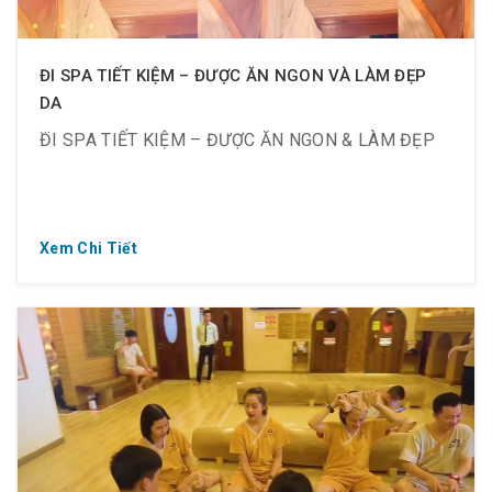
ĐI SPA TIẾT KIỆM – ĐƯỢC ĂN NGON VÀ LÀM ĐẸP
DA
ĐI SPA TIẾT KIỆM – ĐƯỢC ĂN NGON & LÀM ĐẸP
? Dành cho những ai yêu làm đẹp và đam mê với ẩm
Xem Chi Tiết
thực.
? Đến spa xông hơi Hàn Quốc chăm sóc da,
massage chăm sóc cơ thể, ăn ngon tại nhà hàng
Mr.BBQ của Golden Lotus.