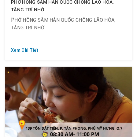
PHỞ HỒNG SÂM HÀN QUỐC CHỐNG LÃO HÓA,
TĂNG TRÍ NHỚ
PHỞ HỒNG SÂM HÀN QUỐC CHỐNG LÃO HÓA,
TĂNG TRÍ NHỚ
Xem Chi Tiết
⁉️ Cả nhà đã thưởng thức món “tủ” của thầy Park
Hang Seo chưa?
? Phở Hồng Sâm Hàn Quốc – Red Ginseng
? 55K – Phở Hồng sâm
? 75K – Phở Hồng sâm đặc biệt