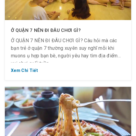
✅ Xông hơi tại chuỗi các phòng Bùn khoáng thuốc
Bắc, Đá núi lửa, Đá muối Himalaya, Gỗ thông
Hinoki…
Ở QUẬN 7 NÊN ĐI ĐÂU CHƠI GÌ?
Ở QUẬN 7 NÊN ĐI ĐÂU CHƠI GÌ? Câu hỏi mà các
bạn trẻ ở quận 7 thường xuyên suy nghĩ mỗi khi
muons ụ hợp bạn bè, người yêu hay tìm địa điểm
vui chơi cuối tuần.
Xem Chi Tiết
Đến 139 Tôn Dật Tiên, Phường Tân Phong, Quận 7 –
Golden Lotus Healing Spa Land để:
? Bạn sẽ được thư giãn, xả s-tress trong không
gian yên tĩnh.
? Hương thơm từ thảo dược dịu nhẹ, nhạc du dương
dễ chịu.