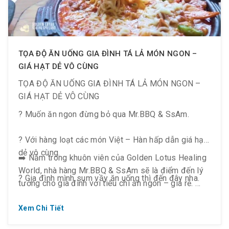
? Giúp bạn quên đi muộn phiền cuộc sống, khỏe
khoắn hơn và suy nghĩ tích cực hơn.
TỌA ĐỘ ĂN UỐNG GIA ĐÌNH TÁ LẢ MÓN NGON –
GIÁ HẠT DẺ VÔ CÙNG
TỌA ĐỘ ĂN UỐNG GIA ĐÌNH TÁ LẢ MÓN NGON –
GIÁ HẠT DẺ VÔ CÙNG
? Muốn ăn ngon đừng bỏ qua Mr.BBQ & SsAm.
? Với hàng loạt các món Việt – Hàn hấp dẫn giá hạt
dẻ vô cùng.
➡️ Nằm trong khuôn viên của Golden Lotus Healing
World, nhà hàng Mr.BBQ & SsAm sẽ là điểm đến lý
? Gia đình mình sum vầy ăn uống thì đến đây nha.
tưởng cho gia đình với tiêu chí ăn ngon – giá rẻ.
➡️ Với menu cực kỳ đa dạng kết hợp giữa món ăn
Xem Chi Tiết
Việt Nam đơn giản mà tinh tế cùng ẩm thực Hàn