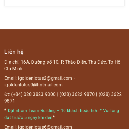
Liên hệ
Địa chỉ: 16A, Đường số 10, P. Thảo Điền, Thủ Đức, Tp Hồ
Chí Minh
Email: igoldenlotus2@gmail.com -
igoldenlotus9@hotmail.com
Đt: (+84) 028 3823 9000 | (028) 3622 9870 | (028) 3622
9871
*
Đặt nhóm Team Building – 10 khách hoặc hơn * Vui lòng
*
đặt trước 5 ngày khi đến
Email: igoldenlotus6@gmail.com