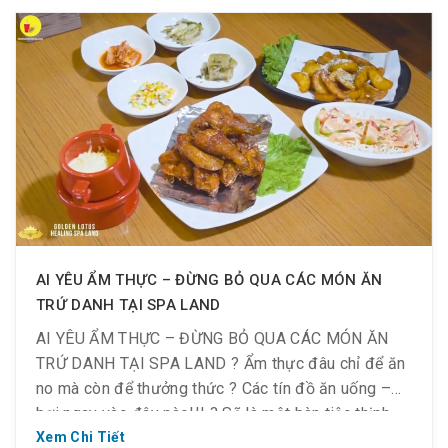
Quốc đậm đà tạo nên một bữa ăn thịnh soạn, trọn
vẹn hương sắc, mùi vị tuyệt hảo.
AI YÊU ẨM THỰC – ĐỪNG BỎ QUA CÁC MÓN ĂN
TRỨ DANH TẠI SPA LAND
AI YÊU ẨM THỰC – ĐỪNG BỎ QUA CÁC MÓN ĂN
TRỨ DANH TẠI SPA LAND ? Ẩm thực đâu chỉ để ăn
no mà còn để thưởng thức ? Các tín đồ ăn uống –
bơi ngay vào đây nào!!! ? Sẽ là một bàn tiệc thịnh
soạn phù hợp với khẩu vị của các thành viên […]
Xem Chi Tiết