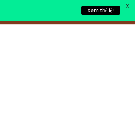
X
Xem thể lệ!
TIN TỨC
TUYỂN DỤNG
LIÊN HỆ