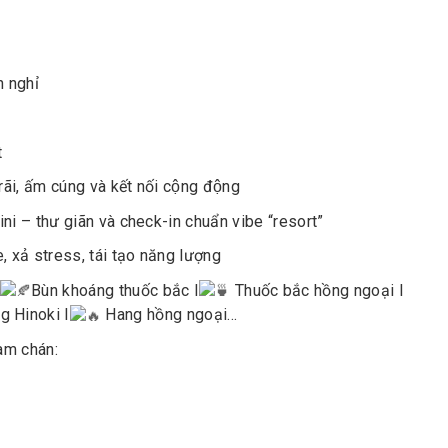
n nghỉ
t
 ấm cúng và kết nối cộng động
i – thư giãn và check-in chuẩn vibe “resort”
̉e, xả stress, tái tạo năng lượng
Bùn khoáng thuốc bắc I
Thuốc bắc hồng ngoại I
g Hinoki I
Hang hồng ngoại…
̀m chán: