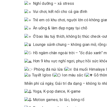
Nghỉ dưỡng – xả stress
Vui chơi, kết nối cho cả gia đình
Trẻ em có khu chơi, người lớn có không gia
Ăn uống & làm đẹp ngay tại chỗ
Ở bao lâu tuỳ thích, không bị thúc check-ou
Lounge sảnh chung – không gian mở, rộng rãi,
Hồ ngâm chân ngoài trời – “ốc đảo xanh” min
Hơn 9 khu vực nghỉ ngơi, phục hồi sức kho
Phòng đá núi lửa I
Đá muối Himalaya I
Tuyết Igloo I
Ion màu sắc I
Gỗ thôn
Miễn phí cả ngày, Giải trí đa dạng – không lo nha
Yoga, K-pop dance, K-game
Motion games, bi lắc, bóng rổ