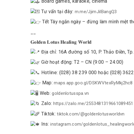
Board games, karaoke, cinema
Tư vấn tại đây:
m.me/JjimJilBangQ3
Tết Tây ngắn ngày – đừng làm mình mệt t
__
𝐆𝐨𝐥𝐝𝐞𝐧 𝐋𝐨𝐭𝐮𝐬 𝐇𝐞𝐚𝐥𝐢𝐧𝐠 𝐖𝐨𝐫𝐥𝐝
Địa chỉ: 16A đường số 10, P. Thảo Điền, Tp. 
Giờ hoạt động: T2 – CN (9:00 – 24:00)
Hotline: (028) 38 239 000 hoặc (028) 362
Map:
maps.app.goo.gl/DSKWVtexRyMkj2hc8
Web:
goldenlotusspa.vn
Zalo:
https://zalo.me/2553481319661089451
Tiktok:
tiktok.com/@goldenlotusworldvn
Ins:
instagram.com/goldenlotus_healingworl