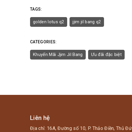
TAGS:
golden lotus q2
jjim jil bang q2
CATEGORIES:
Khuyến Mãi Jjim Jil Bang
Ưu đãi đặc biệt
Liên hệ
Địa chỉ: 16A, Đường số 10, P. Thảo Điền, Thủ Đứ