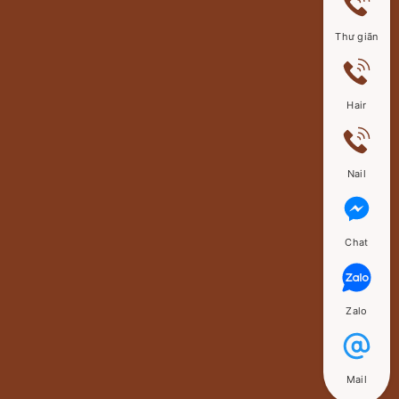
Thư giãn
Hair
Nail
Chat
Zalo
Mail