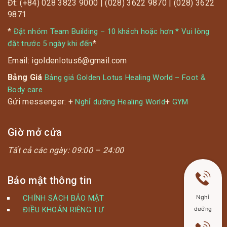
Đt: (+84) 028 3823 9000 | (028) 3622 9870 | (028) 3622
9871
*
Đặt nhóm Team Building – 10 khách hoặc hơn * Vui lòng
*
đặt trước 5 ngày khi đến
Email: igoldenlotus6@gmail.com
Bảng Giá
Bảng giá Golden Lotus Healing World – Foot &
Body care
Gửi messenger: +
+
Nghỉ dưỡng Healing World
GYM
Giờ mở cửa
Tất cả các ngày:
09:00 – 24:00
Bảo mật thông tin
Nghỉ
CHÍNH SÁCH BẢO MẬT
dưỡng
ĐIỀU KHOẢN RIÊNG TƯ