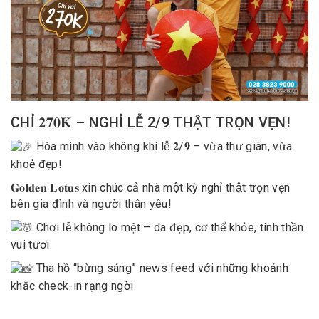
CHỈ 𝟐𝟕𝟎𝐊 – NGHỈ LỄ 2/9 THẬT TRỌN VẸN!
Hòa mình vào không khí lễ 𝟐/𝟗 – vừa thư giãn, vừa
khoẻ đẹp!
𝐆𝐨𝐥𝐝𝐞𝐧 𝐋𝐨𝐭𝐮𝐬 xin chúc cả nhà một kỳ nghỉ thật trọn vẹn
bên gia đình và người thân yêu!
Chơi lễ không lo mệt – da đẹp, cơ thể khỏe, tinh thần
vui tươi.
Tha hồ “bừng sáng” news feed với những khoảnh
khắc check-in rạng ngời