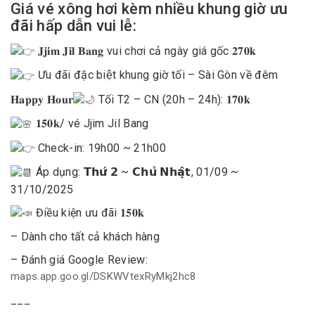
Giá vé xông hơi kèm nhiều khung giờ ưu
đãi hấp dẫn vui lễ:
𝐉𝐣𝐢𝐦 𝐉𝐢𝐥 𝐁𝐚𝐧𝐠 vui chơi cả ngày giá gốc 𝟐𝟕𝟎𝐤
Ưu đãi đặc biệt khung giờ tối – Sài Gòn về đêm
𝐇𝐚𝐩𝐩𝐲 𝐇𝐨𝐮𝐫
Tối T2 – CN (20h – 24h): 𝟏𝟕𝟎𝐤
𝟏𝟓𝟎𝐤/ vé Jjim Jil Bang
Check-in: 19h00 ~ 21h00
Áp dụng: 𝗧𝗵𝘂̛́ 𝟮 ~ 𝗖𝗵𝘂̉ 𝗡𝗵𝗮̣̂𝘁, 01/09 ~
31/10/2025
Điều kiện ưu đãi 𝟏𝟓𝟎𝐤
– Dành cho tất cả khách hàng
– Đánh giá Google Review:
maps.app.goo.gl/DSKWVtexRyMkj2hc8
___