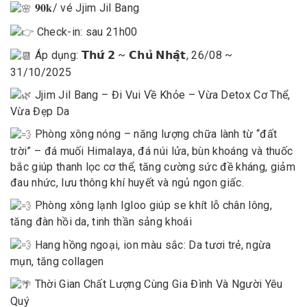
𝟗𝟎𝐤/ vé Jjim Jil Bang
Check-in: sau 21h00
Áp dụng: 𝗧𝗵𝘂̛́ 𝟮 ~ 𝗖𝗵𝘂̉ 𝗡𝗵𝗮̣̂𝘁, 26/08 ~
31/10/2025
Jjim Jil Bang – Đi Vui Về Khỏe – Vừa Detox Cơ Thể,
Vừa Đẹp Da
Phòng xông nóng – năng lượng chữa lành từ “đất
trời” – đá muối Himalaya, đá núi lửa, bùn khoáng và thuốc
bắc giúp thanh lọc cơ thể, tăng cường sức đề kháng, giảm
đau nhức, lưu thông khí huyết và ngủ ngon giấc.
Phòng xông lạnh Igloo giúp se khít lỗ chân lông,
tăng đàn hồi da, tinh thần sảng khoái
Hang hồng ngoại, ion màu sắc: Da tươi trẻ, ngừa
mụn, tăng collagen
Thời Gian Chất Lượng Cùng Gia Đình Và Người Yêu
Quý