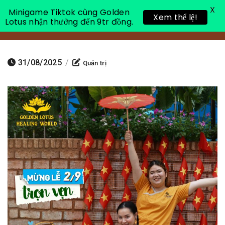
X
Minigame Tiktok cùng Golden
Xem thể lệ!
Lotus nhận thưởng đến 9tr đồng.
Toggle 
31/08/2025
/
Quản trị