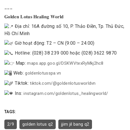
___
𝐆𝐨𝐥𝐝𝐞𝐧 𝐋𝐨𝐭𝐮𝐬 𝐇𝐞𝐚𝐥𝐢𝐧𝐠 𝐖𝐨𝐫𝐥𝐝
Địa chỉ: 16A đường số 10, P. Thảo Điền, Tp. Thủ Đức,
Hồ Chí Minh
Giờ hoạt động: T2 – CN (9:00 – 24:00)
Hotline: (028) 38 239 000 hoặc (028) 3622 9870
Map:
maps.app.goo.gl/DSKWVtexRyMkj2hc8
Web:
goldenlotusspa.vn
Tiktok:
tiktok.com/@goldenlotusworldvn
Ins:
instagram.com/goldenlotus_healingworld/
TAGS:
2/9
golden lotus q2
jjim jil bang q2