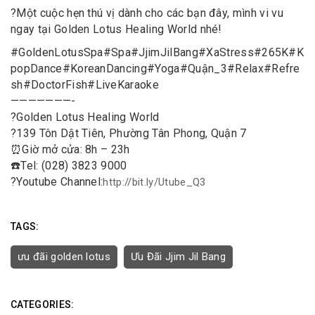
?
Một cuộc hẹn thú vị dành cho các bạn đây, mình vi vu
ngay tại Golden Lotus Healing World nhé!
#
GoldenLotusSpa
#
Spa
#
JjimJilBang
#
XaStress
#
265K
#
K
popDance
#
KoreanDancing
#
Yoga
#
Quận_3
#
Relax
#
Refre
sh
#
DoctorFish
#
LiveKaraoke
———————-
?
Golden Lotus Healing World
?
139 Tôn Dật Tiên, Phường Tân Phong, Quận 7
⏰
Giờ mở cửa: 8h – 23h
☎️
Tel: (028) 3823 9000
?
Youtube Channel:
http://bit.ly/Utube_Q3
TAGS:
ưu đãi golden lotus
Ưu Đãi Jjim Jil Bang
CATEGORIES: