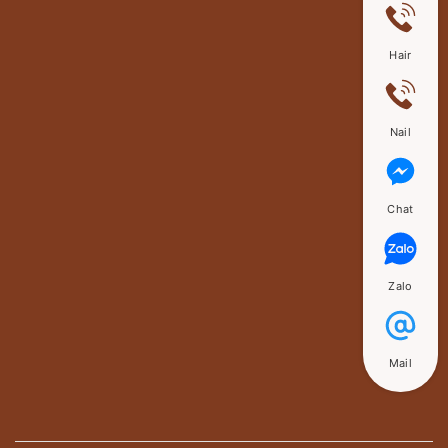
Hair
Nail
Chat
Zalo
Mail