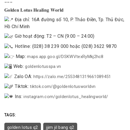
___
𝐆𝐨𝐥𝐝𝐞𝐧 𝐋𝐨𝐭𝐮𝐬 𝐇𝐞𝐚𝐥𝐢𝐧𝐠 𝐖𝐨𝐫𝐥𝐝
Địa chỉ: 16A đường số 10, P. Thảo Điền, Tp. Thủ Đức,
Hồ Chí Minh
Giờ hoạt động: T2 – CN (9:00 – 24:00)
Hotline: (028) 38 239 000 hoặc (028) 3622 9870
Map:
maps.app.goo.gl/DSKWVtexRyMkj2hc8
Web:
goldenlotusspa.vn
Zalo OA:
https://zalo.me/2553481319661089451
Tiktok:
tiktok.com/@goldenlotusworldvn
Ins:
instagram.com/goldenlotus_healingworld/
TAGS:
golden lotus q2
jjim jil bang q2