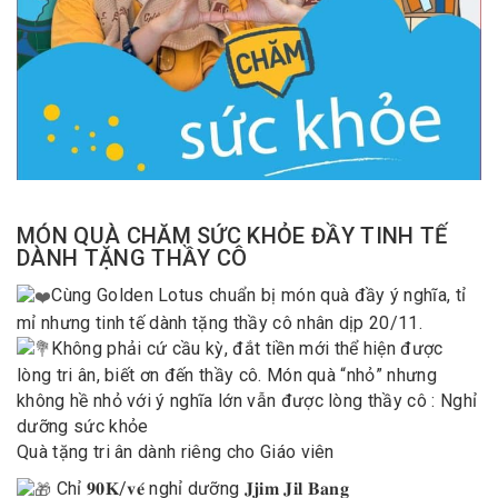
MÓN QUÀ CHĂM SỨC KHỎE ĐẦY TINH TẾ
DÀNH TẶNG THẦY CÔ
Cùng Golden Lotus chuẩn bị món quà đầy ý nghĩa, tỉ
mỉ nhưng tinh tế dành tặng thầy cô nhân dịp 20/11.
Không phải cứ cầu kỳ, đắt tiền mới thể hiện được
lòng tri ân, biết ơn đến thầy cô. Món quà “nhỏ” nhưng
không hề nhỏ với ý nghĩa lớn vẫn được lòng thầy cô :
Nghỉ
dưỡng sức khỏe
Quà tặng tri ân dành riêng cho Giáo viên
Chỉ
𝟗𝟎𝐊
/𝐯𝐞́ nghỉ dưỡng 𝐉𝐣𝐢𝐦 𝐉𝐢𝐥 𝐁𝐚𝐧𝐠