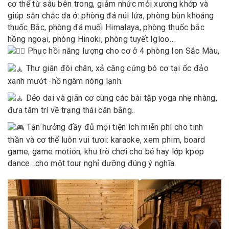
cơ thể từ sâu bên trong, giảm nhức mỏi xương khớp và
giúp săn chắc da ở: phòng đá núi lửa, phòng bùn khoáng
thuốc Bắc, phòng đá muối Himalaya, phòng thuốc bắc
hồng ngoại, phòng Hinoki, phòng tuyết Igloo…
Phục hồi năng lượng cho cơ ở 4 phòng Ion Sắc Màu,
Thư giãn đôi chân, xả căng cứng bó cơ tại ốc đảo
xanh mướt -hồ ngâm nóng lạnh.
Dẻo dai và giãn cơ cùng các bài tập yoga nhẹ nhàng,
đưa tâm trí về trạng thái cân bằng..
Tận hưởng đầy đủ mọi tiện ích miễn phí cho tinh
thần và cơ thể luôn vui tươi: karaoke, xem phim, board
game, game motion, khu trò chơi cho bé hay lớp kpop
dance…cho một tour nghỉ dưỡng đúng ý nghĩa.