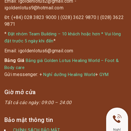
Email: igoldenlotus2@gmail.com -
igoldenlotus9@hotmail.com
Đt: (+84) 028 3823 9000 | (028) 3622 9870 | (028) 3622
9871
*
Đặt nhóm Team Building – 10 khách hoặc hơn * Vui lòng
*
đặt trước 5 ngày khi đến
Email: igoldenlotus6@gmail.com
Bảng Giá
Bảng giá Golden Lotus Healing World – Foot &
Body care
Gửi messenger: +
+
Nghỉ dưỡng Healing World
GYM
Giờ mở cửa
Tất cả các ngày:
09:00 – 24:00
Bảo mật thông tin
Nghỉ
CHÍNH SÁCH BẢO MẬT