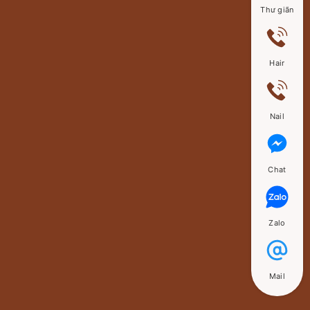
Thư giãn
Hair
Nail
Chat
Zalo
Mail