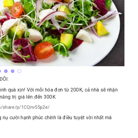
ĐÔI:
rinh quà xịn! Với mỗi hóa đơn từ 200K, cả nhà sẽ nhận
ăng trị giá lên đến 300K.
m/share/p/1CQnv55p2e/
nụ cười hạnh phúc chính là điều tuyệt vời nhất mà