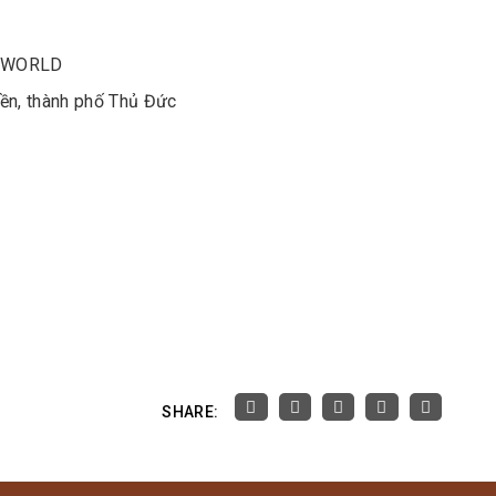
G WORLD
ền, thành phố Thủ Đức
SHARE: