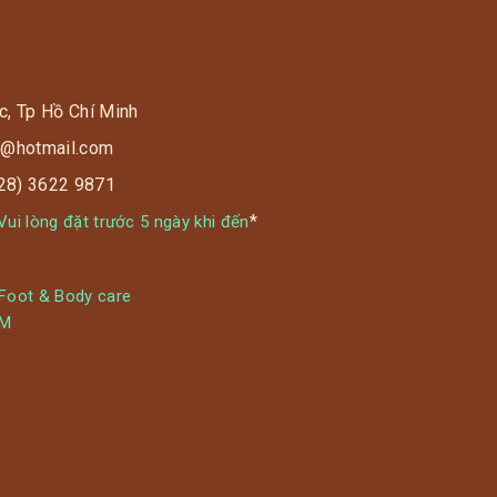
c, Tp Hồ Chí Minh
s9@hotmail.com
028) 3622 9871
*
ui lòng đặt trước 5 ngày khi đến
 Foot & Body care
YM