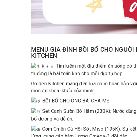
MENU GIA ĐÌNH BỒI BỔ CHO NGƯỜI
KITCHEN
Tìm kiếm một địa điểm ăn uống có thể
thường là bài toán khó cho mỗi dịp tụ họp.
Golden Kitchen mang đến lựa chọn hoàn hảo với 
món ăn khoái khẩu của mình!
BỒI BỔ CHO ÔNG BÀ, CHA MẸ:
Set Canh Sườn Bò Hầm (230K): Nước dùng 
bổ dưỡng và dễ ăn.
Cơm Chiên Cá Hồi Sốt Miso (195K): Sự kết
lừng, cung cấp hàm lượng Omega-3 dồi dào.