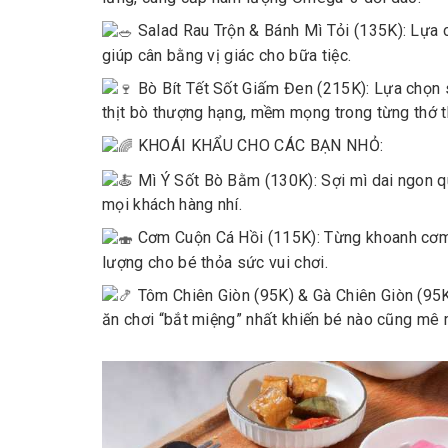
Salad Rau Trộn & Bánh Mì Tỏi (135K): Lựa c
giúp cân bằng vị giác cho bữa tiệc.
Bò Bít Tết Sốt Giấm Đen (215K): Lựa chọn 
thịt bò thượng hạng, mềm mọng trong từng thớ th
KHOÁI KHẨU CHO CÁC BẠN NHỎ:
Mì Ý Sốt Bò Bằm (130K): Sợi mì dai ngon q
mọi khách hàng nhí.
Cơm Cuộn Cá Hồi (115K): Từng khoanh cơm c
lượng cho bé thỏa sức vui chơi.
Tôm Chiên Giòn (95K) & Gà Chiên Giòn (95K
ăn chơi “bắt miệng” nhất khiến bé nào cũng mê 