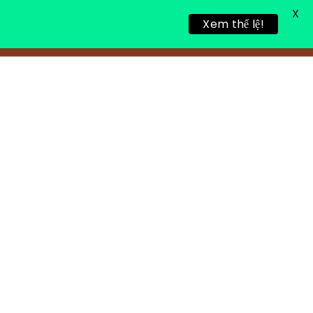
X
Xem thể lệ!
TIN TỨC
TUYỂN DỤNG
LIÊN HỆ