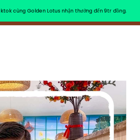
ktok cùng Golden Lotus nhận thưởng đến 9tr đồng.
VỀ CHÚNG TÔI
NGHỈ DƯỠNG THƯ GIÃN