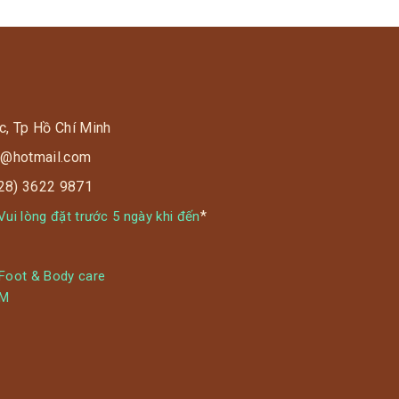
c, Tp Hồ Chí Minh
s9@hotmail.com
028) 3622 9871
*
ui lòng đặt trước 5 ngày khi đến
 Foot & Body care
YM