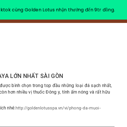
ktok cùng Golden Lotus nhận thưởng đến 9tr đồng.
VỀ CHÚNG TÔI
NGHỈ DƯỠNG THƯ GIÃN
YA LỚN NHẤT SÀI GÒN
được bình chọn trong top đầu những loại đá sạch nhất,
 còn hơn nhiều vị thuốc Đông y, tính ấm nóng và rất hữu
ích nhé:
http://goldenlotusspa.vn/vi/phong-da-muoi-