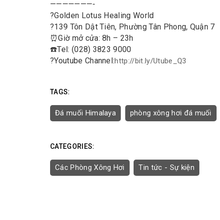
———————-
?
Golden Lotus Healing World
?
139 Tôn Dật Tiên, Phường Tân Phong, Quận 7
⏰
Giờ mở cửa: 8h – 23h
☎️
Tel: (028) 3823 9000
?
Youtube Channel:
http://bit.ly/Utube_Q3
TAGS:
Đá muối Himalaya
phòng xông hơi đá muối
CATEGORIES:
Các Phòng Xông Hơi
Tin tức - Sự kiện