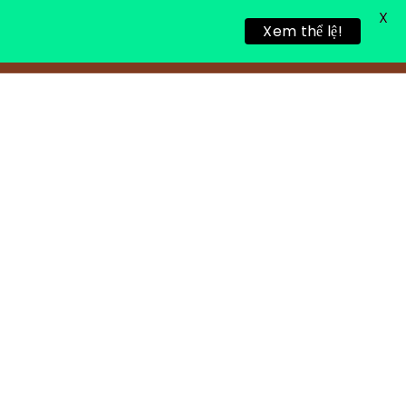
X
Xem thể lệ!
TIN TỨC
TUYỂN DỤNG
LIÊN HỆ