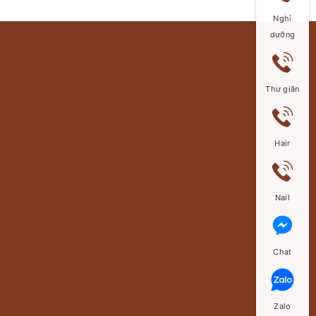
Nghỉ
dưỡng
Thư giãn
Hair
Nail
Chat
Zalo