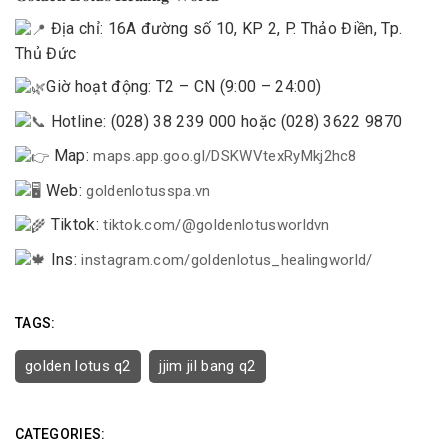
Địa chỉ: 16A đường số 10, KP 2, P. Thảo Điền, Tp.
Thủ Đức
Giờ hoạt động: T2 – CN (9:00 – 24:00)
Hotline: (028) 38 239 000 hoặc (028) 3622 9870
Map:
maps.app.goo.gl/DSKWVtexRyMkj2hc8
Web:
goldenlotusspa.vn
Tiktok:
tiktok.com/@goldenlotusworldvn
Ins:
instagram.com/goldenlotus_healingworld/
TAGS:
golden lotus q2
jjim jil bang q2
CATEGORIES: