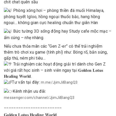
chit chat quên sầu
Phòng xông hơi – phòng thiền đá muối Himalaya,
phòng tuyết Igloo, hồng ngoại thuốc bắc, hang hồng
ngoại… không gian cực healing chuẩn thư giãn Hàn
Bức tường 3D sống động hay Study cafe mộc mạc –
ấm cúng – nhẹ nhàng.
Nếu chưa thỏa mãn các “Gen Z-er” có thể trải nghiệm
thêm trò chơi xu game (tính phí) như: Bóng rổ, bắn súng,
gấp thú, ném phi tiêu…
Trải nghiệm các hoạt động giải trí dành cho Gen Z
với giá rất học sinh – sinh viên ngay tại 𝐆𝐨𝐥𝐝𝐞𝐧 𝐋𝐨𝐭𝐮𝐬
𝐇𝐞𝐚𝐥𝐢𝐧𝐠 𝐖𝐨𝐫𝐥𝐝.
Tư vấn tại đây:
m.me/JjimJilBangQ3
Kênh nhận ưu đãi:
messenger.com/channel/JjimJilBangQ3
________________________
𝐆𝐨𝐥𝐝𝐞𝐧 𝐋𝐨𝐭𝐮𝐬 𝐇𝐞𝐚𝐥𝐢𝐧𝐠 𝐖𝐨𝐫𝐥𝐝