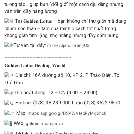
tương tác… giúp bạn “đổi gió” một cách dịu dàng nhưng
vẫn tràn đầy năng lượng.
Tại 𝐆𝐨𝐥𝐝𝐞𝐧 𝐋𝐨𝐭𝐮𝐬 – bạn không chỉ thư giãn mà đang
chăm sóc thân – tâm của mình ở cách tốt nhất trong
không gian tĩnh lặng, nhẹ nhàng nhưng đầy cảm hứng.
Tư vấn tại đây:
m.me/JjimJilBangQ3
________________________
𝐆𝐨𝐥𝐝𝐞𝐧 𝐋𝐨𝐭𝐮𝐬 𝐇𝐞𝐚𝐥𝐢𝐧𝐠 𝐖𝐨𝐫𝐥𝐝
Địa chỉ: 16A đường số 10, KP 2, P. Thảo Điền, Tp.
Thủ Đức
Giờ hoạt động: T2 – CN (9:00 – 24:00)
Hotline: (028) 38 239 000 hoặc (028) 3622 9870
Map:
maps.app.goo.gl/DSKWVtexRyMkj2hc8
Web:
goldenlotusspa.vn
Tiktok:
tiktok.com/@goldenlotusworldvn