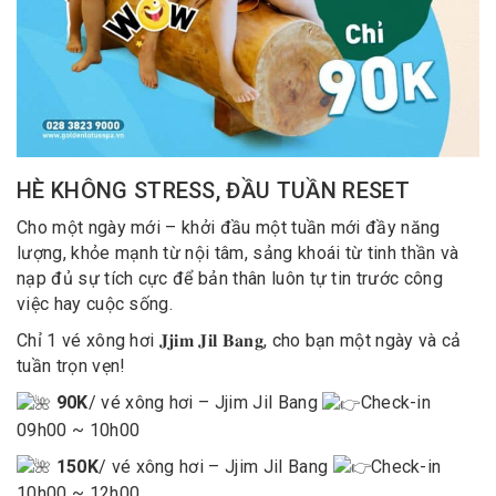
HÈ KHÔNG STRESS, ĐẦU TUẦN RESET
Cho một ngày mới – khởi đầu một tuần mới đầy năng
lượng, khỏe mạnh từ nội tâm, sảng khoái từ tinh thần và
nạp đủ sự tích cực để bản thân luôn tự tin trước công
việc hay cuộc sống.
Chỉ 1 vé xông hơi 𝐉𝐣𝐢𝐦 𝐉𝐢𝐥 𝐁𝐚𝐧𝐠, cho bạn một ngày và cả
tuần trọn vẹn!
90K
/ vé xông hơi – Jjim Jil Bang
Check-in
09h00 ~ 10h00
150K
/ vé xông hơi – Jjim Jil Bang
Check-in
10h00 ~ 12h00