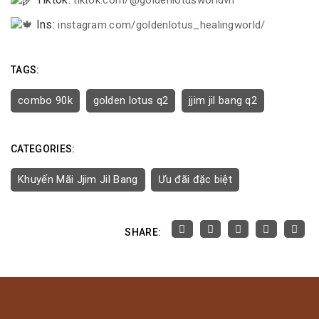
Ins:
instagram.com/goldenlotus_healingworld/
TAGS:
combo 90k
golden lotus q2
jjim jil bang q2
CATEGORIES:
Khuyến Mãi Jjim Jil Bang
Ưu đãi đặc biệt
SHARE: