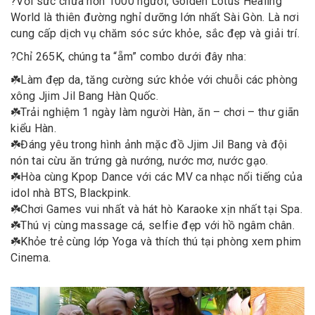
?
Với sức chứa hơn 1000 người, Golden Lotus Healing
World là thiên đường nghỉ dưỡng lớn nhất Sài Gòn. Là nơi
cung cấp dịch vụ chăm sóc sức khỏe, sắc đẹp và giải trí.
?
Chỉ 265K, chúng ta “ẵm” combo dưới đây nha:
☘️
Làm đẹp da, tăng cường sức khỏe với chuỗi các phòng
xông Jjim Jil Bang Hàn Quốc.
☘️
Trải nghiệm 1 ngày làm người Hàn, ăn – chơi – thư giãn
kiểu Hàn.
☘️
Đáng yêu trong hình ảnh mặc đồ Jjim Jil Bang và đội
nón tai cừu ăn trứng gà nướng, nước mơ, nước gạo.
☘️
Hòa cùng Kpop Dance với các MV ca nhạc nổi tiếng của
idol nhà BTS, Blackpink.
☘️
Chơi Games vui nhất và hát hò Karaoke xịn nhất tại Spa.
☘️
Thú vị cùng massage cá, selfie đẹp với hồ ngâm chân.
☘️
Khỏe trẻ cùng lớp Yoga và thích thú tại phòng xem phim
Cinema.