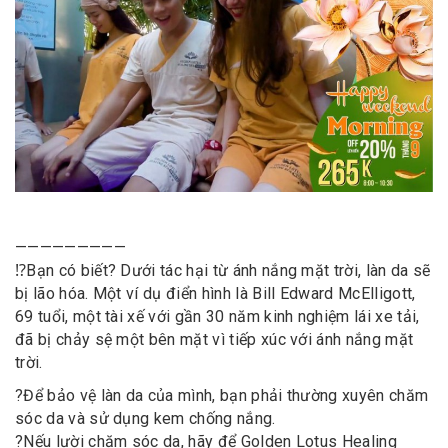
—————————
⁉️
Bạn có biết? Dưới tác hại từ ánh nắng mặt trời, làn da sẽ
bị lão hóa. Một ví dụ điển hình là Bill Edward McElligott,
69 tuổi, một tài xế với gần 30 năm kinh nghiệm lái xe tải,
đã bị chảy sệ một bên mặt vì tiếp xúc với ánh nắng mặt
trời.
?
Để bảo vệ làn da của mình, bạn phải thường xuyên chăm
sóc da và sử dụng kem chống nắng.
?
Nếu lười chăm sóc da, hãy để Golden Lotus Healing