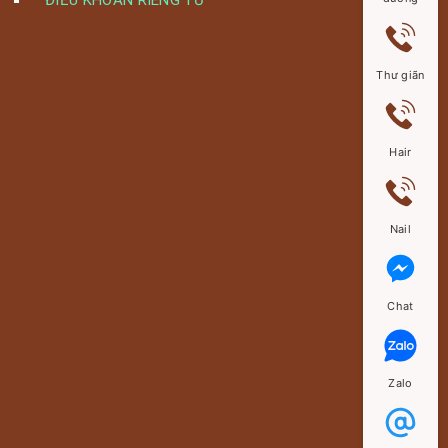
ĐIỀU KHOẢN RIÊNG TƯ
Thư giãn
Hair
Nail
Chat
Zalo