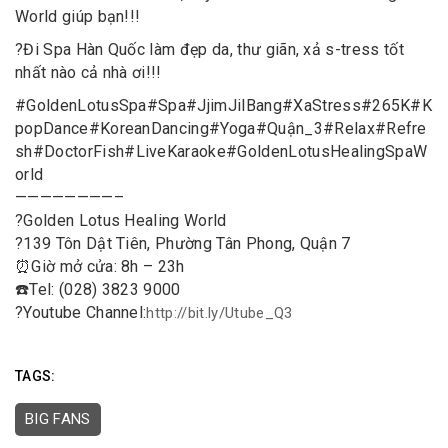
World giúp bạn!!!
?
Đi Spa Hàn Quốc làm đẹp da, thư giãn, xả s-tress tốt
nhất nào cả nhà ơi!!!
#
GoldenLotusSpa
#
Spa
#
JjimJilBang
#
XaStress
#
265K
#
K
popDance
#
KoreanDancing
#
Yoga
#
Quận_3
#
Relax
#
Refre
sh
#
DoctorFish
#
LiveKaraoke
#
GoldenLotusHealingSpaW
orld
————————–
?
Golden Lotus Healing World
?
139 Tôn Dật Tiên, Phường Tân Phong, Quận 7
⏰
Giờ mở cửa: 8h – 23h
☎️
Tel: (028) 3823 9000
?
Youtube Channel:
http://bit.ly/Utube_Q3
TAGS:
BIG FANS