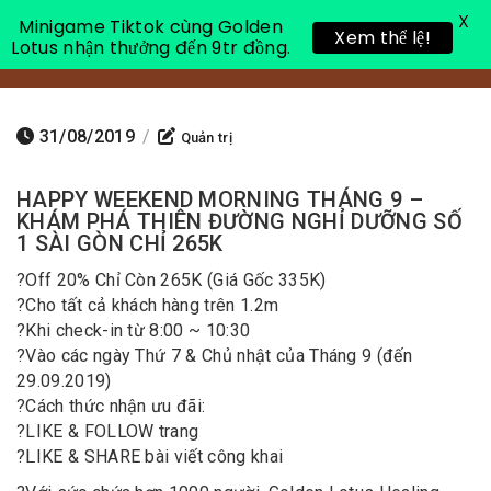
X
Minigame Tiktok cùng Golden
Xem thể lệ!
Lotus nhận thưởng đến 9tr đồng.
Toggle 
31/08/2019
/
Quản trị
HAPPY WEEKEND MORNING THÁNG 9 –
KHÁM PHÁ THIÊN ĐƯỜNG NGHỈ DƯỠNG SỐ
1 SÀI GÒN CHỈ 265K
?
Off 20% Chỉ Còn 265K (Giá Gốc 335K)
?
Cho tất cả khách hàng trên 1.2m
?
Khi check-in từ 8:00 ~ 10:30
?
Vào các ngày Thứ 7 & Chủ nhật của Tháng 9 (đến
29.09.2019)
?
Cách thức nhận ưu đãi:
?
LIKE & FOLLOW trang
?
ᒪIKE & SHARE bài viết công khai