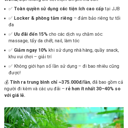
✅
Toàn quyền sử dụng các tiện ích cao cấp
tại JJB
✅
Locker & phòng tắm riêng
– đảm bảo riêng tư tối
đa
✅
Ưu đãi đến 15%
cho các dịch vụ chăm sóc:
massage, tẩy da chết, nail, làm tóc
✅
Giảm ngay 10%
khi sử dụng nhà hàng, quầy snack,
khu vui chơi – giải trí
✅ Không giới hạn số lần sử dụng – đi bao nhiêu cũng
được!
💰
Tính ra trung bình chỉ ~375.000đ/lần
, đã bao gồm cả
người đi kèm và các ưu đãi –
rẻ hơn ít nhất 30–40% so
với giá lẻ.