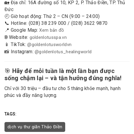
🏡 Địa chỉ: 16A đường số 10, KP 2, P. Thảo Điền, TP. Thủ
Đức
🕘 Giờ hoạt động: Thứ 2 – CN (9:00 – 24:00)
📞 Hotline: (028) 38 239 000 / (028) 3622 9870
📍 Google Map:
Xem bản đồ
🌐 Website:
goldenlotusspa.vn
📱 TikTok:
@goldenlotusworldvn
📸 Instagram:
@goldenlotus_healingworld
🎯
Hãy để mỗi tuần là một lần bạn được
sống chậm lại – và tận hưởng đúng nghĩa!
Chỉ với 30 triệu – đầu tư cho 5 tháng khỏe mạnh, hạnh
phúc và đầy năng lượng.
TAGS:
dịch vụ thư giãn Thảo Điền