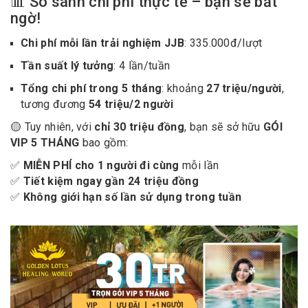
📊 So sánh chi phí thực tế – bạn sẽ bất
ngờ!
Chi phí mỗi lần trải nghiệm JJB
: 335.000đ/lượt
Tần suất lý tưởng
: 4 lần/tuần
Tổng chi phí trong 5 tháng
: khoảng
27 triệu/người
,
tương đương
54 triệu/2 người
🟡 Tuy nhiên, với
chỉ 30 triệu đồng
, bạn sẽ sở hữu
GÓI
VIP 5 THÁNG
bao gồm:
✅
MIỄN PHÍ cho 1 người đi cùng
mỗi lần
✅
Tiết kiệm ngay gần 24 triệu đồng
✅
Không giới hạn số lần sử dụng trong tuần