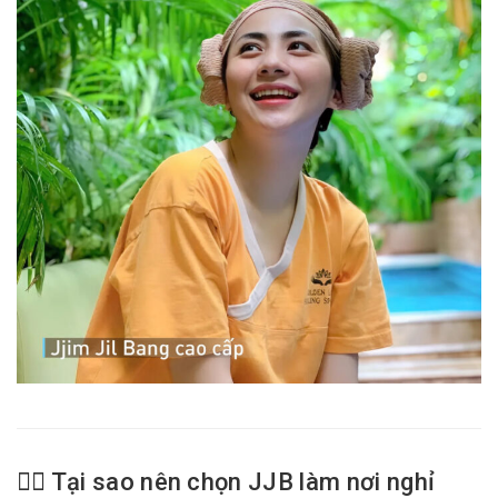
💆‍♀️ Tại sao nên chọn JJB làm nơi nghỉ