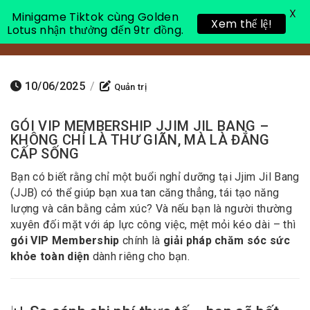
X
Minigame Tiktok cùng Golden
Xem thể lệ!
Lotus nhận thưởng đến 9tr đồng.
Toggle 
10/06/2025
/
Quản trị
GÓI VIP MEMBERSHIP JJIM JIL BANG –
KHÔNG CHỈ LÀ THƯ GIÃN, MÀ LÀ ĐẲNG
CẤP SỐNG
Bạn có biết rằng chỉ một buổi nghỉ dưỡng tại Jjim Jil Bang
(JJB) có thể giúp bạn xua tan căng thẳng, tái tạo năng
lượng và cân bằng cảm xúc? Và nếu bạn là người thường
xuyên đối mặt với áp lực công việc, mệt mỏi kéo dài – thì
gói VIP Membership
chính là
giải pháp chăm sóc sức
khỏe toàn diện
dành riêng cho bạn.