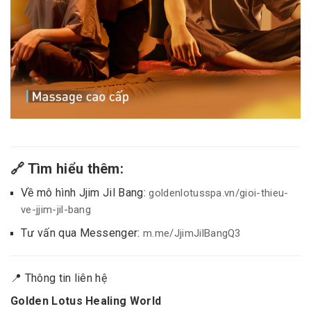
🔗 Tìm hiểu thêm:
Về mô hình Jjim Jil Bang:
goldenlotusspa.vn/gioi-thieu-
ve-jjim-jil-bang
Tư vấn qua Messenger:
m.me/JjimJilBangQ3
📍 Thông tin liên hệ
Golden Lotus Healing World