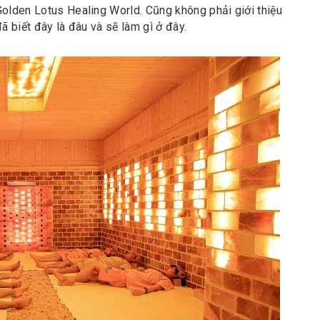
Golden Lotus Healing World. Cũng không phải giới thiệu
ã biết đây là đâu và sẽ làm gì ở đây.