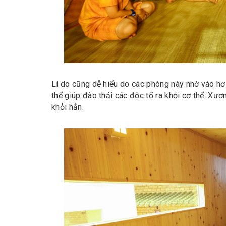
Lí do cũng dễ hiểu do các phòng này nhờ vào hơ
thể giúp đào thải các độc tố ra khỏi cơ thể. X
khỏi hẳn.