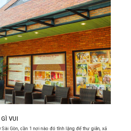
GÌ VUI
Sài Gòn, cần 1 nơi nào đó tĩnh lặng để thư giãn, xả