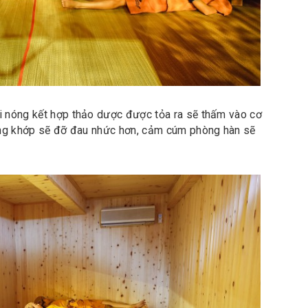
i nóng kết hợp thảo dược được tỏa ra sẽ thấm vào cơ
ương khớp sẽ đỡ đau nhức hơn, cảm cúm phòng hàn sẽ