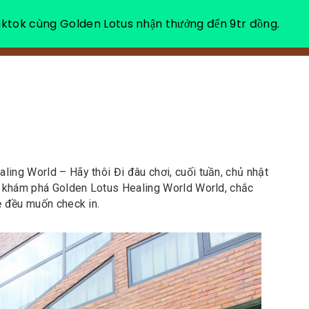
ktok cùng Golden Lotus nhận thưởng đến 9tr đồng.
VỀ CHÚNG TÔI
NGHỈ DƯỠNG THƯ GIÃN
ing World – Hãy thôi Đi đâu chơi, cuối tuần, chủ nhật
ạn khám phá Golden Lotus Healing World World, chắc
ẻ đều muốn check in.