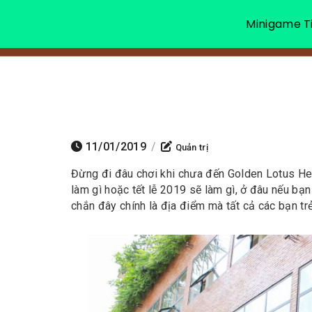
Minigame Ti
11/01/2019
/
Quản trị
Đừng đi đâu chơi khi chưa đến Golden Lotus Heal
làm gì hoặc tết lễ 2019 sẽ làm gì, ở đâu nếu b
chắn đây chính là địa điểm mà tất cả các bạn tr