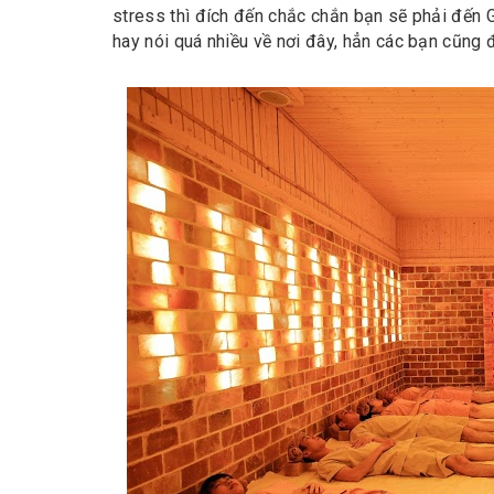
stress thì đích đến chắc chắn bạn sẽ phải đến 
hay nói quá nhiều về nơi đây, hẳn các bạn cũng đ