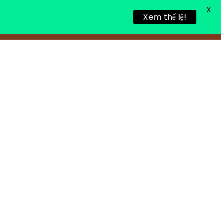
X
Xem thể lệ!
TIN TỨC
TUYỂN DỤNG
LIÊN HỆ