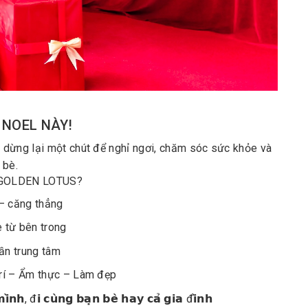
 NOEL NÀY!
thân dừng lại một chút để nghỉ ngơi, chăm sóc sức khỏe và
 bè.
I GOLDEN LOTUS?
– căng thẳng
 từ bên trong
gần trung tâm
 trí – Ẩm thực – Làm đẹp
𝗺𝗶̀𝗻𝗵, đ𝗶 𝗰𝘂̀𝗻𝗴 𝗯𝗮̣𝗻 𝗯𝗲̀ 𝗵𝗮𝘆 𝗰𝗮̉ 𝗴𝗶𝗮 đ𝗶̀𝗻𝗵