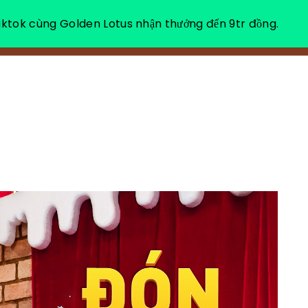
ktok cùng Golden Lotus nhận thưởng đến 9tr đồng.
VỀ CHÚNG TÔI
NGHỈ DƯỠNG THƯ GIÃN