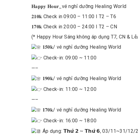
𝐇𝐚𝐩𝐩𝐲 𝐇𝐨𝐮𝐫_vé nghỉ dưỡng Healing World
𝟐𝟏𝟎𝐤 Check in 09:00 – 11:00 I T2 – T6
𝟏𝟕𝟎𝐤 Check in 20:00 – 24:00 I T2 – CN
(* Happy Hour Sáng không áp dụng T7, CN & Lễ
𝟏𝟓𝟎𝐤
/ vé nghỉ dưỡng Healing World
Check-in: 09:00 ~ 11:00
—–
𝟏𝟗𝟎𝐤
/ vé nghỉ dưỡng Healing World
Check-in: 11:00 ~ 12:00
—–
𝟏𝟕𝟎𝐤
/ vé nghỉ dưỡng Healing World
Check-in: 16:00 ~ 18:00
Áp dụng: 𝗧𝗵𝘂̛́ 𝟮 ~ 𝗧𝗵𝘂̛́ 𝟲, 03/11~31/12