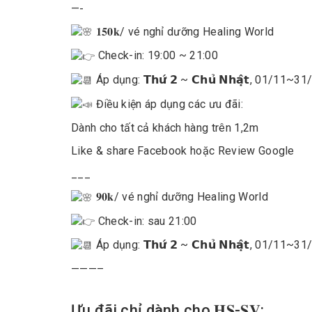
—-
𝟏𝟓𝟎𝐤
/ vé nghỉ dưỡng Healing World
Check-in: 19:00 ~ 21:00
Áp dụng: 𝗧𝗵𝘂̛́ 𝟮 ~ 𝗖𝗵𝘂̉ 𝗡𝗵𝗮̣̂𝘁, 01/11
Điều kiện áp dụng các ưu đãi:
Dành cho tất cả khách hàng trên 1,2m
Like & share Facebook hoặc Review Google
___
𝟗𝟎𝐤
/ vé nghỉ dưỡng Healing World
Check-in: sau 21:00
Áp dụng: 𝗧𝗵𝘂̛́ 𝟮 ~ 𝗖𝗵𝘂̉ 𝗡𝗵𝗮̣̂𝘁, 01/11
———–
Ưu đãi chỉ dành cho 𝐇𝐒-𝐒𝐕: