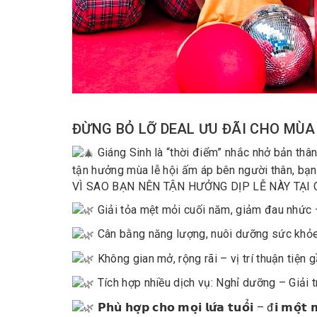
ĐỪNG BỎ LỠ DEAL ƯU ĐÃI CHO MÙA
Giáng Sinh là “thời điểm” nhắc nhở bản 
tận hưởng mùa lễ hội ấm áp bên người thân, bạn
VÌ SAO BẠN NÊN TẬN HƯỞNG DỊP LỄ NÀY TẠ
Giải tỏa mệt mỏi cuối năm, giảm đau nhức 
Cân bằng năng lượng, nuôi dưỡng sức khỏe
Không gian mở, rộng rãi – vị trí thuận tiện 
Tích hợp nhiều dịch vụ: Nghỉ dưỡng – Giải
𝗣𝗵𝘂̀ 𝗵𝗼̛̣𝗽 𝗰𝗵𝗼 𝗺𝗼̣𝗶 𝗹𝘂̛́𝗮 𝘁𝘂𝗼̂̉𝗶 – đ𝗶 𝗺𝗼̣̂𝘁 