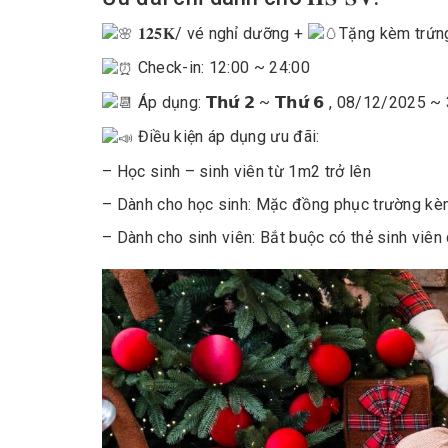
𝟏𝟐𝟓𝐊
/ vé nghỉ dưỡng +
Tặng kèm trứ
Check-in: 12:00 ~ 24:00
Áp dụng: 𝗧𝗵𝘂̛́ 𝟮 ~ 𝗧𝗵𝘂̛́ 𝟲 , 08/12/202
Điều kiện áp dụng ưu đãi:
– Học sinh – sinh viên từ 1m2 trở lên
– Dành cho học sinh: Mặc đồng phục trường k
– Dành cho sinh viên: Bắt buộc có thẻ sinh viên 