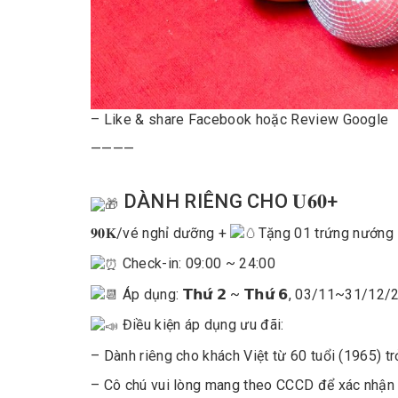
– Like & share Facebook hoặc Review Google
————
DÀNH RIÊNG CHO 𝐔𝟔𝟎+
𝟗𝟎𝐊
/vé nghỉ dưỡng +
Tặng 01 trứng nướng
Check-in: 09:00 ~ 24:00
Áp dụng: 𝗧𝗵𝘂̛́ 𝟮 ~ 𝗧𝗵𝘂̛́ 𝟲, 03/11~31/12
Điều kiện áp dụng ưu đãi:
– Dành riêng cho khách Việt từ 60 tuổi (1965) tr
– Cô chú vui lòng mang theo CCCD để xác nhận 