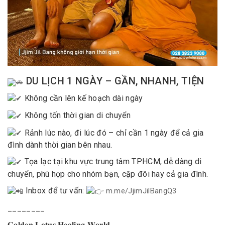
DU LỊCH 1 NGÀY – GẦN, NHANH, TIỆN
Không cần lên kế hoạch dài ngày
Không tốn thời gian di chuyển
Rảnh lúc nào, đi lúc đó – chỉ cần 1 ngày để cả gia
đình dành thời gian bên nhau.
Tọa lạc tại khu vực trung tâm TPHCM, dễ dàng di
chuyển, phù hợp cho nhóm bạn, cặp đôi hay cả gia đình.
Inbox để tư vấn:
m.me/JjimJilBangQ3
________
𝐆𝐨𝐥𝐝𝐞𝐧 𝐋𝐨𝐭𝐮𝐬 𝐇𝐞𝐚𝐥𝐢𝐧𝐠 𝐖𝐨𝐫𝐥𝐝