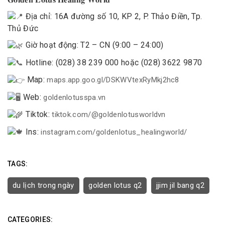
Địa chỉ: 16A đường số 10, KP 2, P. Thảo Điền, Tp.
Thủ Đức
Giờ hoạt động: T2 – CN (9:00 – 24:00)
Hotline: (028) 38 239 000 hoặc (028) 3622 9870
Map:
maps.app.goo.gl/DSKWVtexRyMkj2hc8
Web:
goldenlotusspa.vn
Tiktok:
tiktok.com/@goldenlotusworldvn
Ins:
instagram.com/goldenlotus_healingworld/
TAGS:
du lịch trong ngày
golden lotus q2
jjim jil bang q2
CATEGORIES: