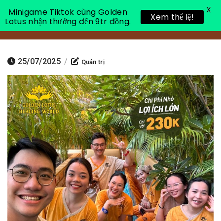
X
Minigame Tiktok cùng Golden
Xem thể lệ!
Lotus nhận thưởng đến 9tr đồng.
Toggle 
25/07/2025
/
Quản trị