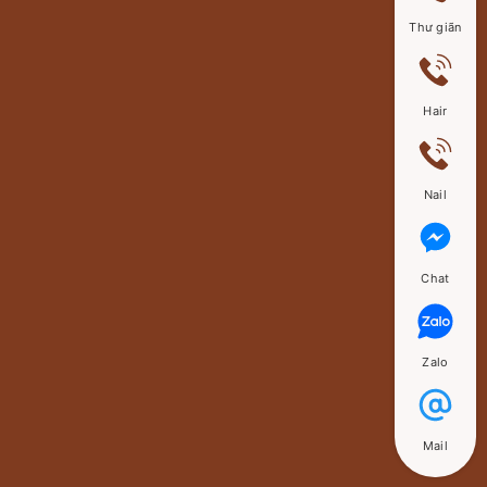
Thư giãn
Hair
Nail
Chat
Zalo
Mail