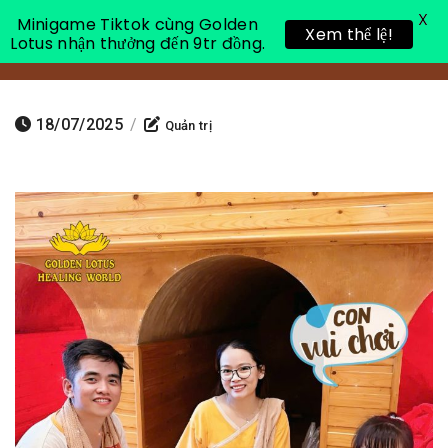
X
Minigame Tiktok cùng Golden
Xem thể lệ!
Lotus nhận thưởng đến 9tr đồng.
Toggle 
18/07/2025
/
Quản trị