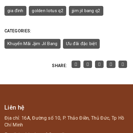
gia đình
golden lotus q2
jjim jil bang q2
CATEGORIES:
Khuyến Mãi Jjim Jil Bang
Ưu đãi đặc biệt
SHARE:
Liên hệ
Địa chỉ: 16A, Đường số 10, P. Thảo Điền, Thủ Đức, Tp Hồ
Chí Minh