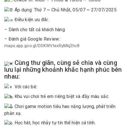
Áp dụng: Thứ 7 ~ Chủ Nhật, 05/07 ~ 27/07/2025
Điều kiện ưu đãi:
– Dành cho tất cả khách hàng
– Đánh giá Google Review:
maps.app.goo.gl/DSKWVtexRyMkj2hc8
Cùng thư giãn, cùng sẻ chia và cùng
lưu lại những khoảnh khắc hạnh phúc bên
nhau:
Với các bé:
Khu vui chơi trẻ em riêng biệt và đầy màu sắc.
Chơi game motion tiêu hao năng lượng, phát triển
phản xạ.
Học hát, học nhảy tự tin thể hiện cá tính.