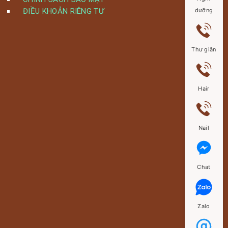
ĐIỀU KHOẢN RIÊNG TƯ
dưỡng
Thư giãn
Hair
Nail
Chat
Zalo