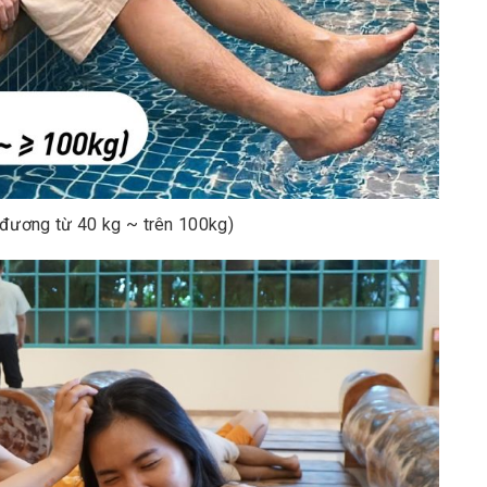
g đương từ 40 kg ~ trên 100kg)