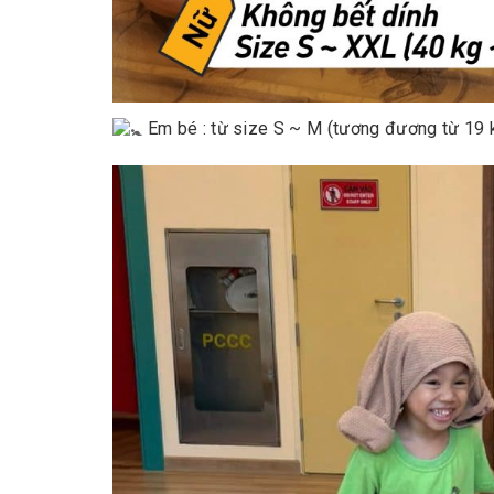
Em bé : từ size S ~ M (tương đương từ 19 