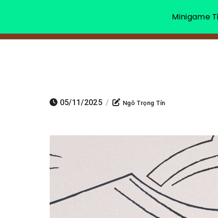
Minigame Ti
05/11/2025
/
Ngô Trọng Tín