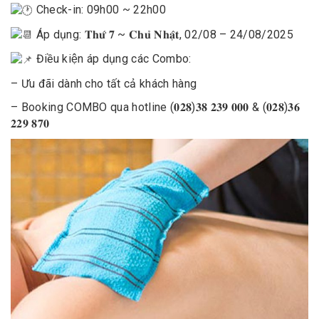
Check-in: 09h00 ~ 22h00
Áp dụng: 𝐓𝐡𝐮̛́ 𝟕 ~ 𝐂𝐡𝐮̉ 𝐍𝐡𝐚̣̂𝐭, 02/08 – 24/08/2025
Điều kiện áp dụng các Combo:
– Ưu đãi dành cho tất cả khách hàng
– Booking COMBO qua hotline (𝟎𝟐𝟖)𝟑𝟖 𝟐𝟑𝟗 𝟎𝟎𝟎 & (𝟎𝟐𝟖)𝟑𝟔
𝟐𝟐𝟗 𝟖𝟕𝟎