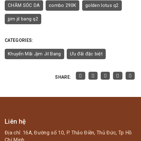
CHĂM SÓC DA
combo 290K
golden lotus q2
jjim jil bang q2
CATEGORIES:
Khuyến Mãi Jjim Jil Bang
Ưu đãi đặc biệt
SHARE:
Liên hệ
Địa chỉ: 16A, Đường số 10, P. Thảo Điền, Thủ Đức, Tp Hồ
Chí Minh