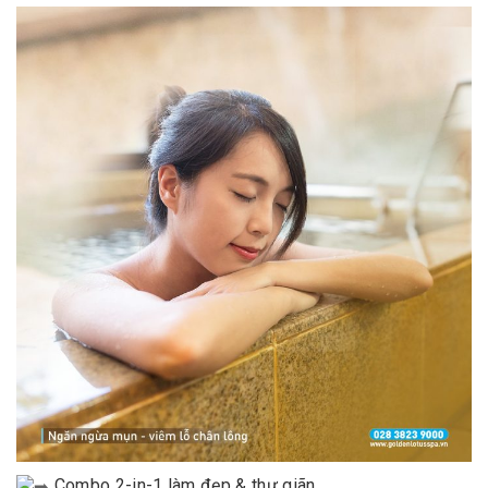
Combo 2-in-1 làm đẹp & thư giãn