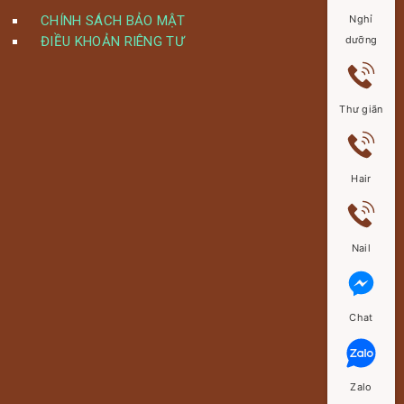
Nghỉ
CHÍNH SÁCH BẢO MẬT
dưỡng
ĐIỀU KHOẢN RIÊNG TƯ
Thư giãn
Hair
Nail
Chat
Zalo