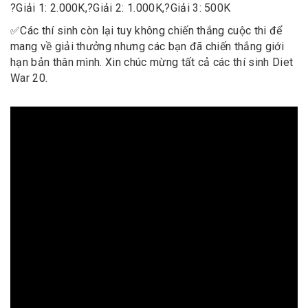
?
Giải 1: 2.000K,
?
Giải 2: 1.000K,
?
Giải 3: 500K
✅
Các thí sinh còn lại tuy không chiến thắng cuộc thi để
mang về giải thưởng nhưng các bạn đã chiến thắng giới
hạn bản thân mình. Xin chúc mừng tất cả các thí sinh Diet
War 20.