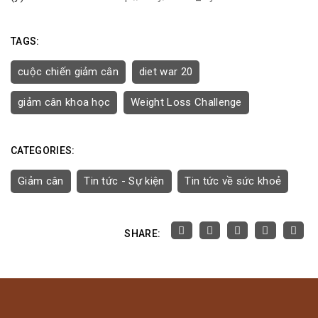
TAGS:
cuộc chiến giảm cân
diet war 20
giảm cân khoa học
Weight Loss Challenge
CATEGORIES:
Giảm cân
Tin tức - Sự kiện
Tin tức về sức khoẻ
SHARE: