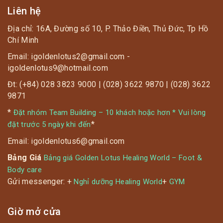
Liên hệ
Địa chỉ: 16A, Đường số 10, P. Thảo Điền, Thủ Đức, Tp Hồ
Chí Minh
Email: igoldenlotus2@gmail.com -
igoldenlotus9@hotmail.com
Đt: (+84) 028 3823 9000 | (028) 3622 9870 | (028) 3622
9871
*
Đặt nhóm Team Building – 10 khách hoặc hơn * Vui lòng
*
đặt trước 5 ngày khi đến
Email: igoldenlotus6@gmail.com
Bảng Giá
Bảng giá Golden Lotus Healing World – Foot &
Body care
Gửi messenger: +
+
Nghỉ dưỡng Healing World
GYM
Giờ mở cửa