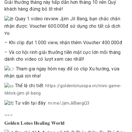
Giải thưởng tháng này hấp dẫn hơn tháng 10 nên Quý
khách hàng đừng bỏ lỡ nhé!
Quay 1 video review Jjim Jil Bang, bạn chắc chắn
nhận được: Voucher 600.000đ sử dụng cho tất cả dịch
vụ.
– Khi clip đạt 1.000 view, nhận thêm Voucher 400.000đ
– Và cơ hội rinh giải thưởng tiền mặt cực lớn mỗi tháng
dành cho video có lượt xem cao nhất!
Tham gia ngay hôm nay để có clip
Xu hướng
, vừa
nhận quà xịn nha!
Thể lệ chi tiết:
https://goldenlotusspa.vn/mini-game-
tiktok-jjim-jil-bang
Tư vấn tại đây:
m.me/JjimJilBangQ3
___
𝐆𝐨𝐥𝐝𝐞𝐧 𝐋𝐨𝐭𝐮𝐬 𝐇𝐞𝐚𝐥𝐢𝐧𝐠 𝐖𝐨𝐫𝐥𝐝