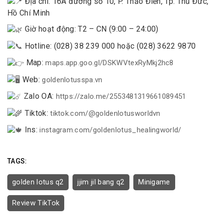
Địa chỉ: 16A đường số 10, P. Thảo Điền, Tp. Thủ Đức,
Hồ Chí Minh
Giờ hoạt động: T2 – CN (9:00 – 24:00)
Hotline: (028) 38 239 000 hoặc (028) 3622 9870
Map:
maps.app.goo.gl/DSKWVtexRyMkj2hc8
Web:
goldenlotusspa.vn
Zalo OA:
https://zalo.me/2553481319661089451
Tiktok:
tiktok.com/@goldenlotusworldvn
Ins:
instagram.com/goldenlotus_healingworld/
TAGS:
golden lotus q2
jjim jil bang q2
Minigame
Review TikTok