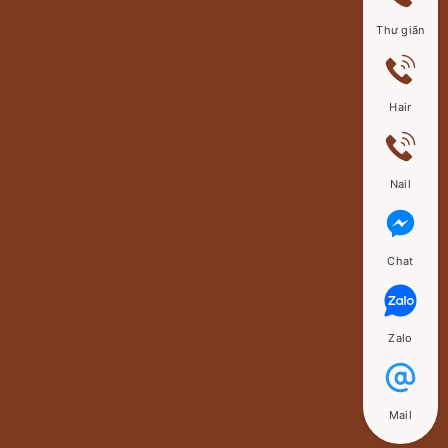
Thư giãn
Hair
Nail
Chat
Zalo
Mail