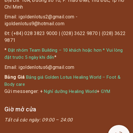
Địa chỉ: 16A, Đường số 10, P. Thảo Điền, Thủ Đức, Tp Hồ
Chí Minh
Email: igoldenlotus2@gmail.com -
igoldenlotus9@hotmail.com
Đt: (+84) 028 3823 9000 | (028) 3622 9870 | (028) 3622
9871
*
Đặt nhóm Team Building – 10 khách hoặc hơn * Vui lòng
*
đặt trước 5 ngày khi đến
Email: igoldenlotus6@gmail.com
Bảng Giá
Bảng giá Golden Lotus Healing World – Foot &
Body care
Gửi messenger: +
+
Nghỉ dưỡng Healing World
GYM
Giờ mở cửa
Tất cả các ngày:
09:00 – 24:00