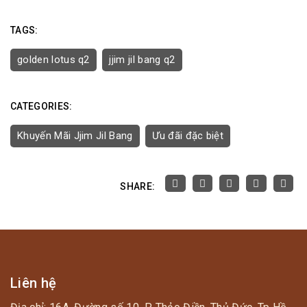
TAGS:
golden lotus q2
jjim jil bang q2
CATEGORIES:
Khuyến Mãi Jjim Jil Bang
Ưu đãi đặc biệt
SHARE:
Liên hệ