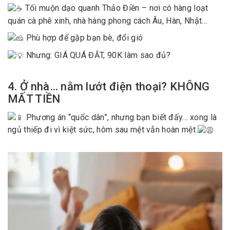
Tối muộn dạo quanh Thảo Điền – nơi có hàng loạt
quán cà phê xinh, nhà hàng phong cách Âu, Hàn, Nhật…
Phù hợp để gặp bạn bè, đổi gió
Nhưng: GIÁ QUÁ ĐẮT, 90K làm sao đủ?
4. Ở nhà… nằm lướt điện thoại? KHÔNG
MẤT TIỀN
Phương án “quốc dân”, nhưng bạn biết đấy… xong là
ngủ thiếp đi vì kiệt sức, hôm sau mệt vẫn hoàn mệt