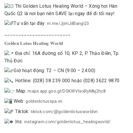
Thì Golden Lotus Healing World – Xông hơi Hàn
Quốc Q2 là nơi bạn nên SAVE lại ngay để đi tối nay!
Tư vấn tại đây:
m.me/JjimJilBangQ3
________________________
𝐆𝐨𝐥𝐝𝐞𝐧 𝐋𝐨𝐭𝐮𝐬 𝐇𝐞𝐚𝐥𝐢𝐧𝐠 𝐖𝐨𝐫𝐥𝐝
Địa chỉ: 16A đường số 10, KP 2, P. Thảo Điền, Tp.
Thủ Đức
Giờ hoạt động: T2 – CN (9:00 – 24:00)
Hotline: (028) 38 239 000 hoặc (028) 3622 9870
Map:
maps.app.goo.gl/DSKWVtexRyMkj2hc8
Web:
goldenlotusspa.vn
Tiktok:
tiktok.com/@goldenlotusworldvn
Ins:
instagram.com/goldenlotus_healingworld/