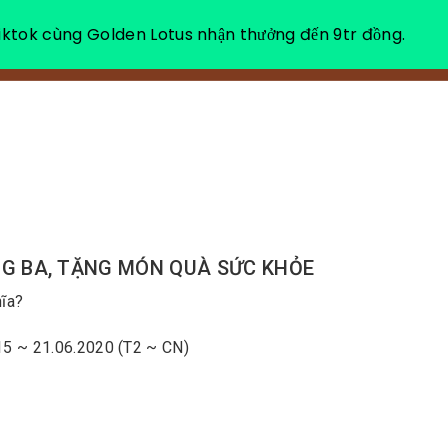
ktok cùng Golden Lotus nhận thưởng đến 9tr đồng.
VỀ CHÚNG TÔI
NGHỈ DƯỠNG THƯ GIÃN
ÙNG BA, TẶNG MÓN QUÀ SỨC KHỎE
hĩa?
 15 ~ 21.06.2020 (T2 ~ CN)