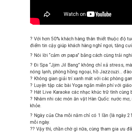
? Với hơn 50% khách hàng thân thiết thuộc độ tu
điểm tin cậy giúp khách hàng nghỉ ngơi, tăng c
? Nói lời “cảm ơn papa” bằng cách cùng trải ngh
? Đi Spa “Jjim Jil Bang” không chỉ xả stress, m
nóng lạnh, phòng hồng ngoại, hồ Jazzcuzi… đào 
? Không gian giải trí xanh mát với các phòng g
? Luyện tập các bài Yoga ngắn miễn phí với giá
? Hát Live Karaoke các nhạc khúc trữ tình cùng 
? Nhâm nhi các món ăn vặt Hàn Quốc: nước mơ, 
khỏe.
? Ngày của Cha mỗi năm chỉ có 1 lần (là ngày 2
mỗi ngày.
?? Vậy thì, chần chờ gì nữa, cùng tham gia ưu đã