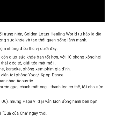
ổi trung niên, Golden Lotus Healing World tự hào là địa
ường sức khỏe và tạo thói quen sống lành mạnh.
iệm những điều thú vị dưới đây:
à còn giúp sức khỏe bạn tốt hơn, với 10 phòng xông hơi
thải độc tố, giải tỏa mệt mỏi…
ame, karaoke, phòng xem phim gia đình.
o viên tại phòng Yoga/ Kpop Dance.
ban nhạc Acoustic.
nước gạo, chanh mật ong… thanh lọc cơ thể, tốt cho sức
1.06), nhưng Papa vĩ đại vẫn luôn đồng hành bên bạn
i “Quà của Cha” ngay thôi.