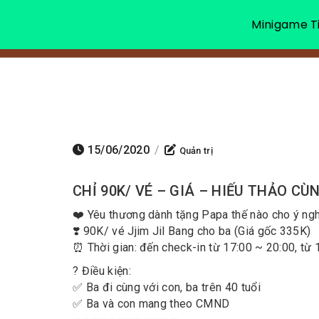
Minigame Ti
15/06/2020
/
Quản trị
CHỈ 90K/ VÉ – GIÁ – HIẾU THẢO C
❤️ Yêu thương dành tặng Papa thế nào cho ý ng
❣️ 90K/ vé Jjim Jil Bang cho ba (Giá gốc 335K)
⏰ Thời gian: đến check-in từ 17:00 ~ 20:00, từ
? Điều kiện:
✅ Ba đi cùng với con, ba trên 40 tuổi
✅ Ba và con mang theo CMND