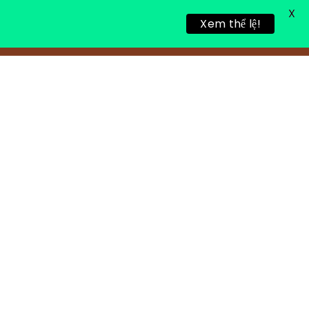
X
Xem thể lệ!
TIN TỨC
TUYỂN DỤNG
LIÊN HỆ