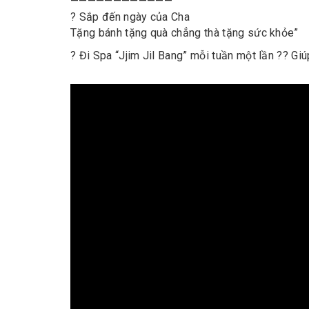
————————————
? Sắp đến ngày của Cha
Tặng bánh tặng quà chẳng thà tặng sức khỏe”
? Đi Spa “Jjim Jil Bang” mỗi tuần một lần ?? Gi