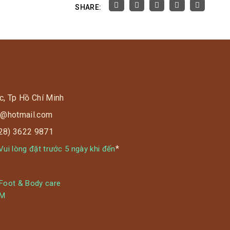
SHARE:
c, Tp Hồ Chí Minh
s9@hotmail.com
028) 3622 9871
*
ui lòng đặt trước 5 ngày khi đến
 Foot & Body care
YM