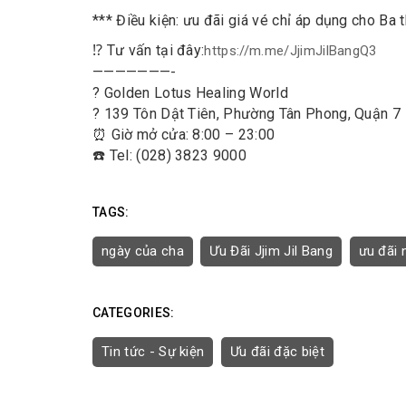
*** Điều kiện: ưu đãi giá vé chỉ áp dụng cho Ba t
⁉️ Tư vấn tại đây:
https://m.me/JjimJilBangQ3
———————-
? Golden Lotus Healing World
? 139 Tôn Dật Tiên, Phường Tân Phong, Quận 7
⏰ Giờ mở cửa: 8:00 – 23:00
☎️ Tel: (028) 3823 9000
TAGS:
ngày của cha
Ưu Đãi Jjim Jil Bang
ưu đãi 
CATEGORIES:
Tin tức - Sự kiện
Ưu đãi đặc biệt