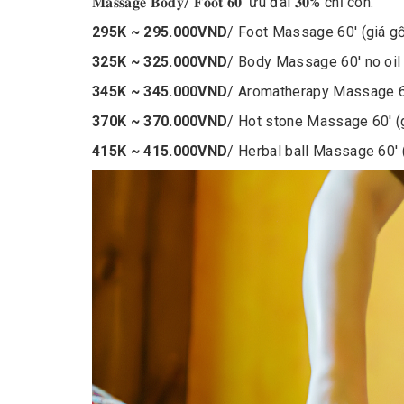
𝐌𝐚𝐬𝐬𝐚𝐠𝐞 𝐁𝐨𝐝𝐲/ 𝐅𝐨𝐨𝐭 𝟔𝟎’ ưu đãi 𝟑𝟎% chỉ còn:
295K ~ 295.000VND
/ Foot Massage 60′ (giá g
325K ~ 325.000VND
/ Body Massage 60′ no oil
345K ~ 345.000VND
/ Aromatherapy Massage 6
370K ~ 370.000VND
/ Hot stone Massage 60′ (
415K ~ 415.000VND
/ Herbal ball Massage 60′