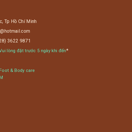
c, Tp Hồ Chí Minh
s9@hotmail.com
028) 3622 9871
*
ui lòng đặt trước 5 ngày khi đến
 Foot & Body care
YM