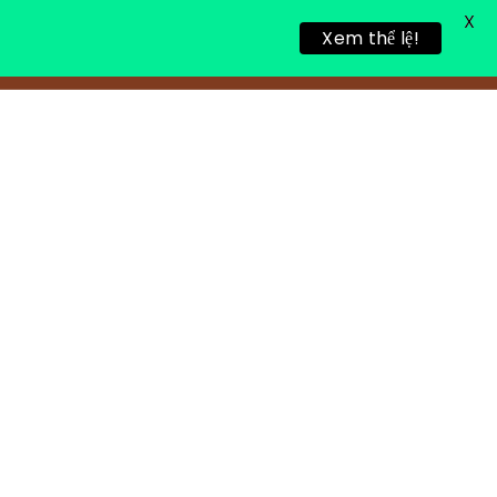
X
Xem thể lệ!
TIN TỨC
TUYỂN DỤNG
LIÊN HỆ