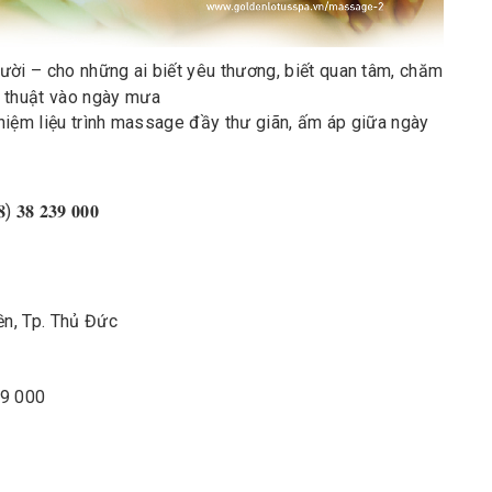
ười – cho những ai biết yêu thương, biết quan tâm, chăm
 thuật vào ngày mưa
 𝐒𝐩𝐚 trải nghiệm liệu trình massage đầy thư giãn, ấm áp giữa ngày
𝟑𝟖 𝟐𝟑𝟗 𝟎𝟎𝟎
ền, Tp. Thủ Đức
39 000