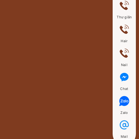
Thư giãn
Hair
Nail
Chat
Zalo
Mail