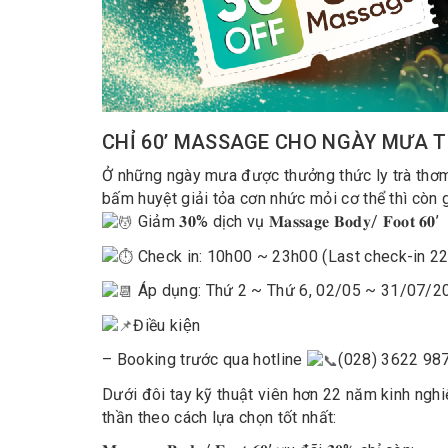
CHỈ 60’ MASSAGE CHO NGÀY MƯA T
Ở những ngày mưa được thưởng thức ly trà thơm
bấm huyệt giải tỏa cơn nhức mỏi cơ thể thì còn g
Giảm 𝟑𝟎% dịch vụ 𝐌𝐚𝐬𝐬𝐚𝐠𝐞 𝐁𝐨𝐝𝐲/ 𝐅𝐨𝐨𝐭 𝟔𝟎’
Check in: 10h00 ~ 23h00 (Last check-in 22
Áp dụng: Thứ 2 ~ Thứ 6, 02/05 ~ 31/07/2
Điều kiện
– Booking trước qua hotline
(028) 3622 987
Dưới đôi tay kỹ thuật viên hơn 22 năm kinh nghi
thần theo cách lựa chọn tốt nhất: