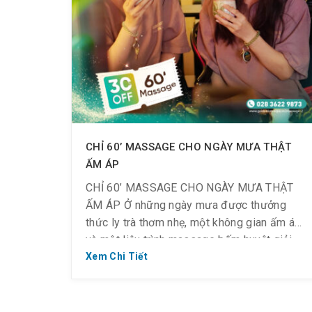
CHỈ 60’ MASSAGE CHO NGÀY MƯA THẬT
ẤM ÁP
CHỈ 60’ MASSAGE CHO NGÀY MƯA THẬT
ẤM ÁP Ở những ngày mưa được thưởng
thức ly trà thơm nhẹ, một không gian ấm áp
và một liệu trình massage bấm huyệt giải
tỏa cơn nhức mỏi cơ thể thì còn gì tuyệt hơn:
Xem Chi Tiết
Giảm 𝟑𝟎% dịch vụ 𝐌𝐚𝐬𝐬𝐚𝐠𝐞 𝐁𝐨𝐝𝐲/ 𝐅𝐨𝐨𝐭 𝟔𝟎’
Check in: 10h00 […]