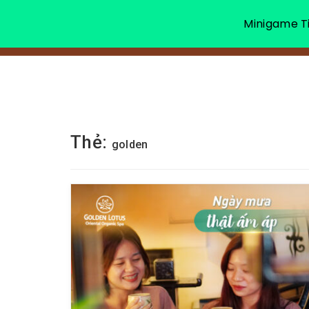
Minigame Ti
Thẻ:
golden