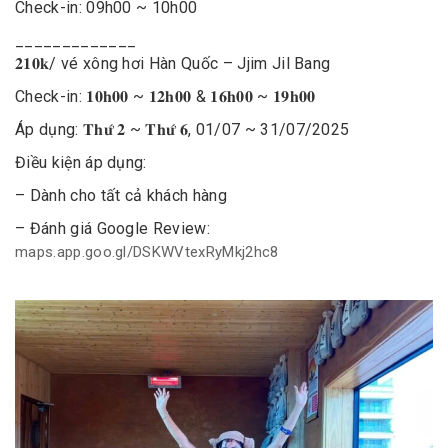
Check-in: 09h00 ~ 10h00
_____________
𝟐𝟏𝟎𝐤/ vé xông hơi Hàn Quốc – Jjim Jil Bang
Check-in: 𝟏𝟎𝐡𝟎𝟎 ~ 𝟏𝟐𝐡𝟎𝟎 & 𝟏𝟔𝐡𝟎𝟎 ~ 𝟏𝟗𝐡𝟎𝟎
Áp dụng: 𝐓𝐡𝐮̛́ 𝟐 ~ 𝐓𝐡𝐮̛́ 𝟔, 01/07 ~ 31/07/2025
Điều kiện áp dụng:
– Dành cho tất cả khách hàng
– Đánh giá Google Review:
maps.app.goo.gl/DSKWVtexRyMkj2hc8