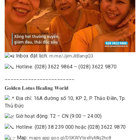
Inbox đặt lịch:
m.me/JjimJilBangQ3
Hotline: (028) 3622 9864 – (028) 3622 9870
________________________
𝐆𝐨𝐥𝐝𝐞𝐧 𝐋𝐨𝐭𝐮𝐬 𝐇𝐞𝐚𝐥𝐢𝐧𝐠 𝐖𝐨𝐫𝐥𝐝
Địa chỉ: 16A đường số 10, KP 2, P. Thảo Điền, Tp.
Thủ Đức
Giờ hoạt động: T2 – CN (9:00 – 24:00)
Hotline: (028) 38 239 000 hoặc (028) 3622 9870
Map:
maps.app.goo.gl/DSKWVtexRyMkj2hc8