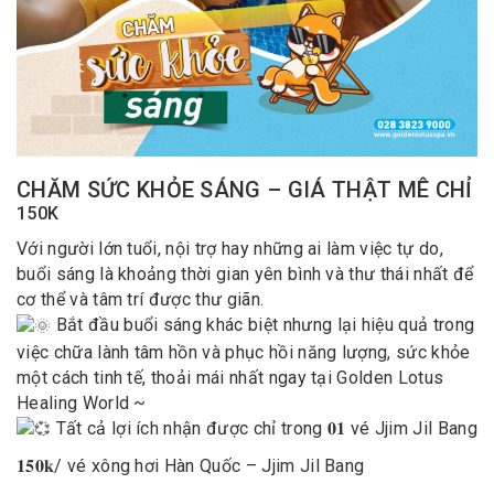
CHĂM SỨC KHỎE SÁNG – GIÁ THẬT MÊ CHỈ
150K
Với người lớn tuổi, nội trợ hay những ai làm việc tự do,
buổi sáng là khoảng thời gian yên bình và thư thái nhất để
cơ thể và tâm trí được thư giãn.
Bắt đầu buổi sáng
khác biệt
nhưng lại hiệu quả trong
việc chữa lành tâm hồn và phục hồi năng lượng, sức khỏe
một cách tinh tế, thoải mái nhất ngay tại Golden Lotus
Healing World ~
Tất cả lợi ích nhận được chỉ trong 𝟎𝟏 vé Jjim Jil Bang
𝟏𝟓𝟎𝐤/ vé xông hơi Hàn Quốc – Jjim Jil Bang