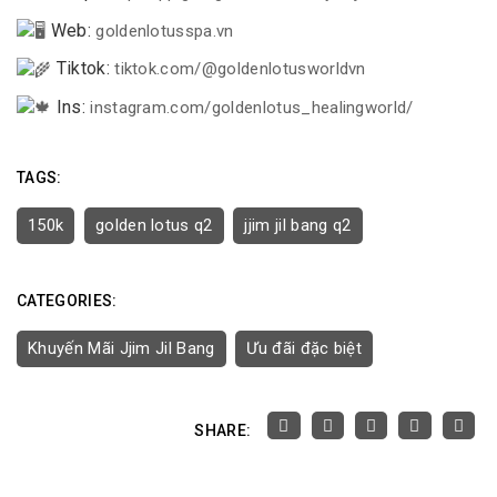
Web:
goldenlotusspa.vn
Tiktok:
tiktok.com/@goldenlotusworldvn
Ins:
instagram.com/goldenlotus_healingworld/
TAGS:
150k
golden lotus q2
jjim jil bang q2
CATEGORIES:
Khuyến Mãi Jjim Jil Bang
Ưu đãi đặc biệt
SHARE: