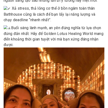
nguồn sáng tạo sau những lần bí ý tưởng hay mệt mỏi.
Xả stress, thả lỏng cơ thể ở bồn ngâm toàn thân
Bathhouse cũng là cách để bạn lấy lại năng lượng và
chạy deadline “nhanh nhất”.
Buổi sáng lành mạnh, an yên đúng nghĩa từ lựa chọn
đúng đắn nhất. Hãy để Golden Lotus Healing World mang
đến khoảng thời gian tuyệt vời mà bạn xứng đáng nhận
được.