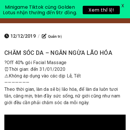
X
Minigame Tiktok cùng Golden
Xem thể lệ!
Lotus nhận thưởng đến 9tr đồng.
Toggle 
12/12/2019
/
Quản trị
CHĂM SÓC DA – NGĂN NGỪA LÃO HÓA
?
Off 40% gói Facial Massage
⏰
Thời gian: đến 31/01/2020
⚠️
Không áp dụng vào các dịp Lễ, Tết
———————
Theo thời gian, làn da sẽ bị lão hóa, để làn da luôn tươi
tắn, căng mịn, tràn đầy sức sống, nữ giới cũng như nam
giới đều cần phải chăm sóc da mỗi ngày.