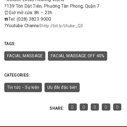
?
139 Tôn Dật Tiên, Phường Tân Phong, Quận 7
⏰
Giờ mở cửa: 8h – 23h
☎️
Tel: (028) 3823 9000
?
Youtube Channel:
http://bit.ly/Utube_Q3
TAGS:
FACIAL MASSAGE
FACIAL MASSAGE OFF 40%
CATEGORIES:
Tin tức - Sự kiện
Ưu đãi đặc biệt
SHARE: