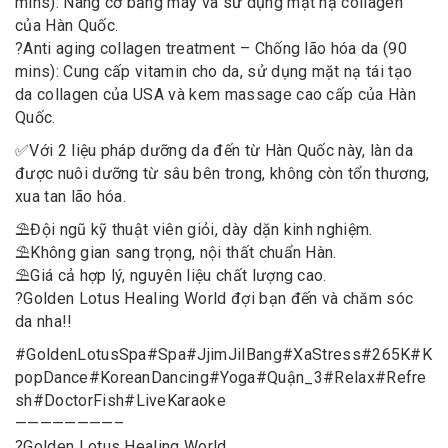
mins): Nâng cơ bằng máy và sử dụng mặt nạ collagen
của Hàn Quốc.
?
Anti aging collagen treatment – Chống lão hóa da (90
mins): Cung cấp vitamin cho da, sử dụng mặt nạ tái tạo
da collagen của USA và kem massage cao cấp của Hàn
Quốc.
✅
Với 2 liệu pháp dưỡng da đến từ Hàn Quốc này, làn da
được nuôi dưỡng từ sâu bên trong, không còn tổn thương,
xua tan lão hóa.
⛱
Đội ngũ kỹ thuật viên giỏi, dày dặn kinh nghiệm.
⛱
Không gian sang trọng, nội thất chuẩn Hàn.
⛱
Giá cả hợp lý, nguyên liệu chất lượng cao.
?
Golden Lotus Healing World đợi bạn đến và chăm sóc
da nha!!
#
GoldenLotusSpa
#
Spa
#
JjimJilBang
#
XaStress
#
265K
#
K
popDance
#
KoreanDancing
#
Yoga
#
Quận_3
#
Relax
#
Refre
sh
#
DoctorFish
#
LiveKaraoke
————————–
?
Golden Lotus Healing World