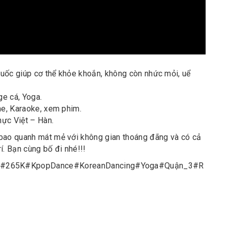
uốc giúp cơ thể khỏe khoắn, không còn nhức mỏi, uể
e cá, Yoga.
me, Karaoke, xem phim.
hực Việt – Hàn.
 bao quanh mát mẻ với không gian thoáng đãng và có cả
rí. Bạn cùng bố đi nhé!!!
#
265K
#
KpopDance
#
KoreanDancing
#
Yoga
#
Quận_3
#
R