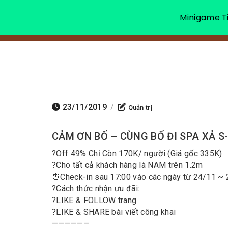
Minigame Ti
23/11/2019
/
Quản trị
CẢM ƠN BỐ – CÙNG BỐ ĐI SPA XẢ S
?
Off 49% Chỉ Còn 170K/ người (Giá gốc 335K)
?
Cho tất cả khách hàng là NAM trên 1.2m
⏰
Check-in sau 17:00 vào các ngày từ 24/11 ~
?
Cách thức nhận ưu đãi:
?
LIKE & FOLLOW trang
?
ᒪIKE & SHARE bài viết công khai
——————