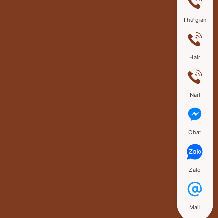
Thư giãn
Hair
Nail
Chat
Zalo
Mail