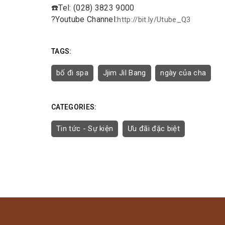
☎️
Tel: (028) 3823 9000
?
Youtube Channel:
http://bit.ly/Utube_Q3
TAGS:
bố đi spa
Jjim Jil Bang
ngày của cha
CATEGORIES:
Tin tức - Sự kiện
Ưu đãi đặc biệt