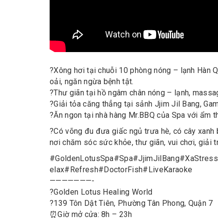
?
Xông hơi tại chuỗi 10 phòng nóng – lạnh Hàn Q
oải, ngăn ngừa bệnh tật.
?
Thư giãn tại hồ ngâm chân nóng – lạnh, massag
?
Giải tỏa căng thẳng tại sảnh Jjim Jil Bang, Ga
?
Ăn ngon tại nhà hàng Mr.BBQ của Spa với ẩm t
?
Có võng đu đưa giấc ngủ trưa hè, có cây xanh
nơi chăm sóc sức khỏe, thư giãn, vui chơi, giải t
#
GoldenLotusSpa
#
Spa
#
JjimJilBang
#
XaStress
elax
#
Refresh
#
DoctorFish
#
LiveKaraoke
———————-
?
Golden Lotus Healing World
?
139 Tôn Dật Tiên, Phường Tân Phong, Quận 7
⏰
Giờ mở cửa: 8h – 23h