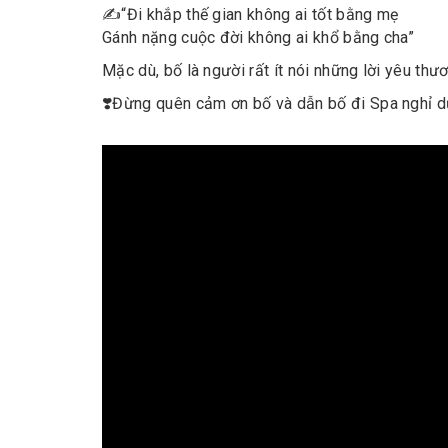
✍️
“Đi khắp thế gian không ai tốt bằng mẹ
Gánh nặng cuộc đời không ai khổ bằng cha”
Mặc dù, bố là người rất ít nói những lời yêu thư
❣️
Đừng quên cảm ơn bố và dẫn bố đi Spa nghỉ dư