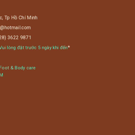
c, Tp Hồ Chí Minh
s9@hotmail.com
028) 3622 9871
*
ui lòng đặt trước 5 ngày khi đến
 Foot & Body care
YM