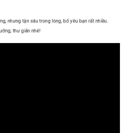
ơng, nhưng tận sâu trong lòng, bố yêu bạn rất nhiều.
ỡng, thư giãn nhé!