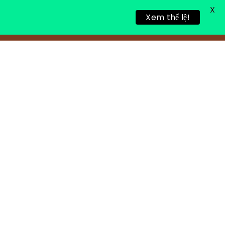
X
Xem thể lệ!
TIN TỨC
TUYỂN DỤNG
LIÊN HỆ