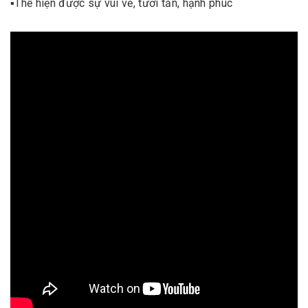
▪️
Thể hiện được sự vui vẻ, tươi tắn, hạnh phúc