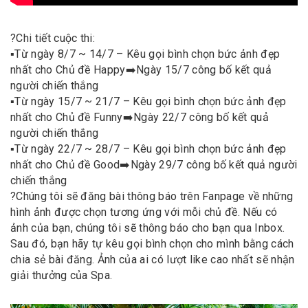
?
Chi tiết cuộc thi:
▪️
Từ ngày 8/7 ~ 14/7 – Kêu gọi bình chọn bức ảnh đẹp
nhất cho Chủ đề Happy
➡️
Ngày 15/7 công bố kết quả
người chiến thắng
▪️
Từ ngày 15/7 ~ 21/7 – Kêu gọi bình chọn bức ảnh đẹp
nhất cho Chủ đề Funny
➡️
Ngày 22/7 công bố kết quả
người chiến thắng
▪️
Từ ngày 22/7 ~ 28/7 – Kêu gọi bình chọn bức ảnh đẹp
nhất cho Chủ đề Good
➡️
Ngày 29/7 công bố kết quả người
chiến thắng
?
Chúng tôi sẽ đăng bài thông báo trên Fanpage về những
hình ảnh được chọn tương ứng với mỗi chủ đề. Nếu có
ảnh của bạn, chúng tôi sẽ thông báo cho bạn qua Inbox.
Sau đó, bạn hãy tự kêu gọi bình chọn cho mình bằng cách
chia sẻ bài đăng. Ảnh của ai có lượt like cao nhất sẽ nhận
giải thưởng của Spa.