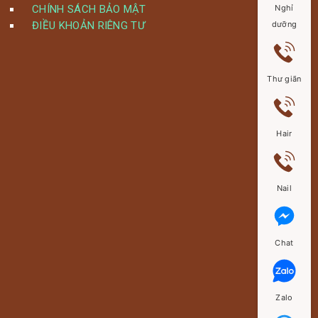
CHÍNH SÁCH BẢO MẬT
Nghỉ
ĐIỀU KHOẢN RIÊNG TƯ
dưỡng
Thư giãn
Hair
Nail
Chat
Zalo