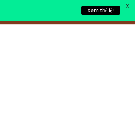
X
Xem thể lệ!
TIN TỨC
TUYỂN DỤNG
LIÊN HỆ