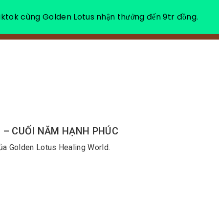
ktok cùng Golden Lotus nhận thưởng đến 9tr đồng.
VỀ CHÚNG TÔI
NGHỈ DƯỠNG THƯ GIÃN
M – CUỐI NĂM HẠNH PHÚC
của Golden Lotus Healing World.