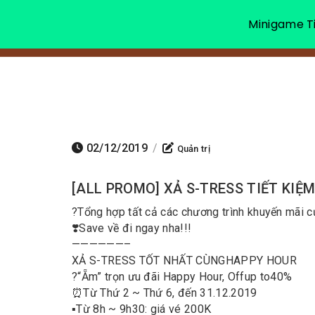
Minigame Ti
02/12/2019
/
Quản trị
[ALL PROMO] XẢ S-TRESS TIẾT KIỆ
?
Tổng hợp tất cả các chương trình khuyến mãi 
❣️
Save về đi ngay nha!!!
——————–
XẢ S-TRESS TỐT NHẤT CÙNG
HAPPY HOUR
?
“Ẵm” trọn ưu đãi Happy Hour, Off
up to
40%
⏰
Từ Thứ 2 ~ Thứ 6, đến 31.12.2019
▪️
Từ 8h ~ 9h30: giá vé 200K