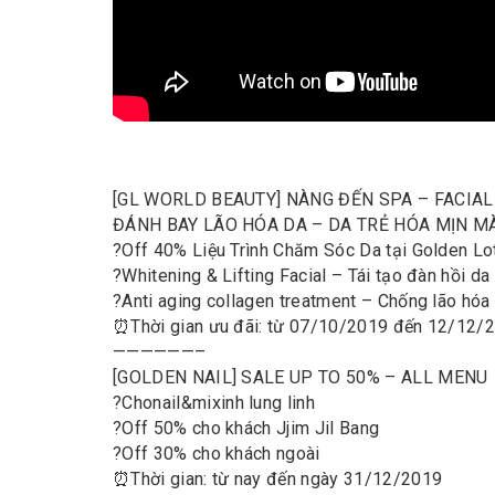
[GL WORLD BEAUTY] NÀNG ĐẾN SPA – FACIA
ĐÁNH BAY LÃO HÓA DA – DA TRẺ HÓA MỊN M
?
Off 40% Liệu Trình Chăm Sóc Da tại Golden Lo
?
Whitening & Lifting Facial – Tái tạo đàn hồi da
?
Anti aging collagen treatment – Chống lão hóa
⏰
Thời gian ưu đãi: từ 07/10/2019 đến 12/12/
——————–
[GOLDEN NAIL] SALE UP TO 50% – ALL MENU
?
Cho
nail
&
mi
xinh lung linh
?
Off 50% cho khách Jjim Jil Bang
?
Off 30% cho khách ngoài
⏰
Thời gian: từ nay đến ngày 31/12/2019