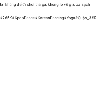
i khủng để đi chơi thả ga, không lo về giá, xả sạch
#
265K
#
KpopDance
#
KoreanDancing
#
Yoga
#
Quận_3
#
R