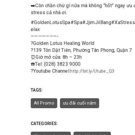
➡️
Còn chần chừ gì nữa mà không “hốt” ngay ưu đã
stress cả nhà ơi.
#
GoldenLotusSpa
#
Spa
#
JjimJilBang
#
XaStress
elax
———————-
?
Golden Lotus Healing World
?
139 Tôn Dật Tiên, Phường Tân Phong, Quận 7
⏰
Giờ mở cửa: 8h – 23h
☎️
Tel: (028) 3823 9000
?
Youtube Channel:
http://bit.ly/Utube_Q3
TAGS:
All Promo
ưu đãi cuối năm
CATEGORIES: