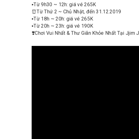
▪️
Từ 9h30 ~ 12h: giá vé 265K
⏰
Từ Thứ 2 ~ Chủ Nhật, đến 31.12.2019
▪️
Từ 18h ~ 20h: giá vé 265K
▪️
Từ 20h ~ 23h: giá vé 190K
❣️
Chơi Vui Nhất & Thư Giãn Khỏe Nhất Tại Jjim J