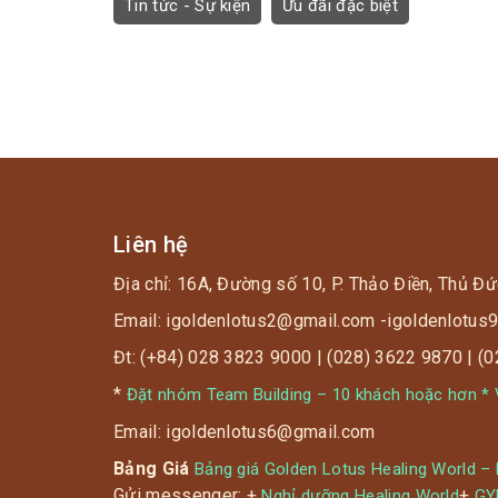
Tin tức - Sự kiện
Ưu đãi đặc biệt
Liên hệ
Địa chỉ: 16A, Đường số 10, P. Thảo Điền, Thủ Đứ
Email: igoldenlotus2@gmail.com -igoldenlotu
Đt: (+84) 028 3823 9000 | (028) 3622 9870 | (
*
Đặt nhóm Team Building – 10 khách hoặc hơn * V
Email: igoldenlotus6@gmail.com
Bảng Giá
Bảng giá Golden Lotus Healing World –
Gửi messenger: +
+
Nghỉ dưỡng Healing World
G