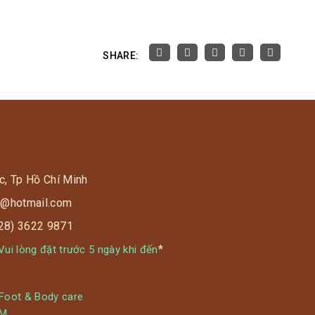
SHARE:
c, Tp Hồ Chí Minh
s9@hotmail.com
028) 3622 9871
*
ui lòng đặt trước 5 ngày khi đến
 Foot & Body care
YM